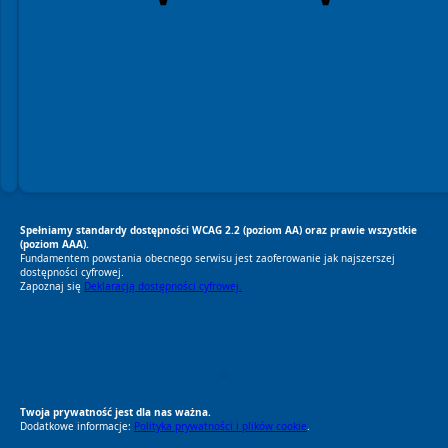
Spełniamy standardy dostępności WCAG 2.2 (poziom AA) oraz prawie wszystkie
(poziom AAA).
Fundamentem powstania obecnego serwisu jest zaoferowanie jak najszerszej
dostępności cyfrowej.
Zapoznaj się
Deklaracją dostępności cyfrowej.
RODO Zgodne
RODO przyjazne narzędzia
Twoja prywatność jest dla nas ważna.
Dodatkowe informacje:
Polityka prywatności i plików cookie
.