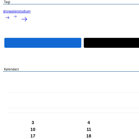
Tagi
droga
plan
studium
Kalendarz
PN
WT
ŚR
CZ
PI
SO
NI
3
4
10
11
17
18