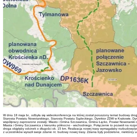
W dniu 18 maja br., odbyła się wideokonferencja na której został poruszony temat budowy dr
Starosta Powiatu Nowotarskiego, Starosta Powiatu Sądeckiego, Dyrektor ZDW w Krakowie, Dyr
współpracy zaproszone zostały: Miasto i Gmina Szczawnica, Gmina Łącko, Powiat Nowotarski 
Miasta i Gminy Szczawnica z kierunku północno - wschodniego. Połączenie to pozwoli na rozp
droga objęłaby odcinek o długości ok. 15 km. Realizacja nowej trasy wymagałaby rozbudowy/
z uczestników wyraził swoje zdanie nt. budowy nowej trasy. Zdania były podzielone, niektórzy