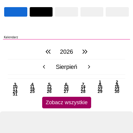
Kalendarz
2026
poprzedni rok
następny rok
Sierpień
poprzedni miesiąc
następny miesiąc
PN
WT
ŚR
CZ
PI
SO
NI
1
2
3
4
5
6
7
8
9
10
11
12
13
14
15
16
17
18
19
20
21
22
23
24
25
26
27
28
29
30
31
Zobacz wszystkie