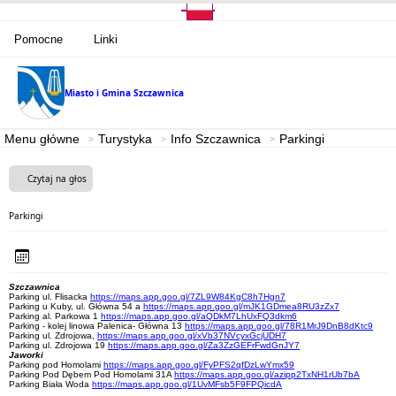
Pomocne
Linki
Miasto i Gmina
Szczawnica
Menu główne
Turystyka
Info Szczawnica
Parkingi
Czytaj na głos
Parkingi
Szczawnica
Parking ul. Flisacka
https://maps.app.goo.gl/7ZL9W84KgC8h7Hgn7
Parking u Kuby, ul. Główna 54 a
https://maps.app.goo.gl/mJK1GDmea8RU3zZx7
Parking al. Parkowa 1
https://maps.app.goo.gl/aQDkM7LhUxFQ3dkm6
Parking - kolej linowa Palenica- Główna 13
https://maps.app.goo.gl/78R1MrJ9DnB8dKtc9
Parking ul. Zdrojowa,
https://maps.app.goo.gl/xVb37NVcyxGcjUDH7
Parking ul. Zdrojowa 19
https://maps.app.goo.gl/Za3ZzGEFrFwdGnJY7
Jaworki
Parking pod Homolami
https://maps.app.goo.gl/FyPFS2qfDzLwYmx59
Parking Pod Dębem Pod Homolami 31A
https://maps.app.goo.gl/azipp2TxNH1rUb7bA
Parking Biała Woda
https://maps.app.goo.gl/1UvMFsb5F9FPQicdA