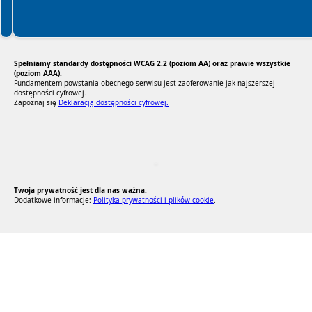
Spełniamy standardy dostępności WCAG 2.2 (poziom AA) oraz prawie wszystkie
(poziom AAA).
Fundamentem powstania obecnego serwisu jest zaoferowanie jak najszerszej
dostępności cyfrowej.
Zapoznaj się
Deklaracją dostępności cyfrowej.
RODO Zgodne
RODO przyjazne narzędzia
Twoja prywatność jest dla nas ważna.
Dodatkowe informacje:
Polityka prywatności i plików cookie
.