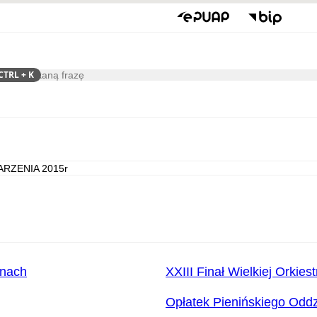
CTRL
+ K
ukaj
Kultura
ARZENIA 2015r
inach
XXIII Finał Wielkiej Orkie
Opłatek Pienińskiego Odd