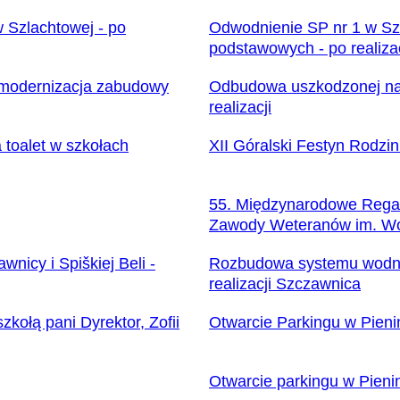
 Szlachtowej - po
Odwodnienie SP nr 1 w Szc
podstawowych - po realizac
modernizacja zabudowy
Odbudowa uszkodzonej nawi
realizacji
 toalet w szkołach
XII Góralski Festyn Rodzi
55. Międzynarodowe Regat
Zawody Weteranów im. Wo
icy i Spiškiej Beli -
Rozbudowa systemu wodno-k
realizacji Szczawnica
zkołą pani Dyrektor, Zofii
Otwarcie Parkingu w Pien
Otwarcie parkingu w Pieni