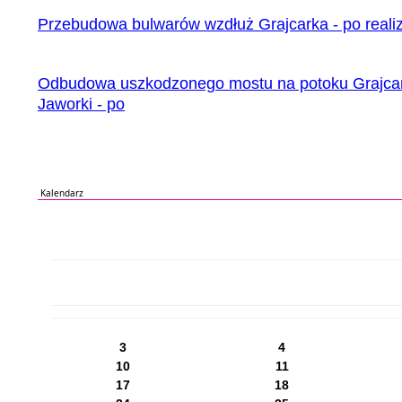
Przebudowa bulwarów wzdłuż Grajcarka - po realiz
Odbudowa uszkodzonego mostu na potoku Grajcar
Jaworki - po
Kalendarz
PN
WT
ŚR
CZ
PI
SO
NI
3
4
10
11
17
18