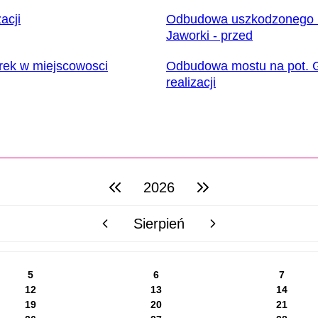
acji
Odbudowa uszkodzonego m
Jaworki - przed
ek w miejscowosci
Odbudowa mostu na pot. Gr
realizacji
2026
poprzedni rok
następny rok
Sierpień
poprzedni miesiąc
następny miesiąc
5
6
7
12
13
14
19
20
21