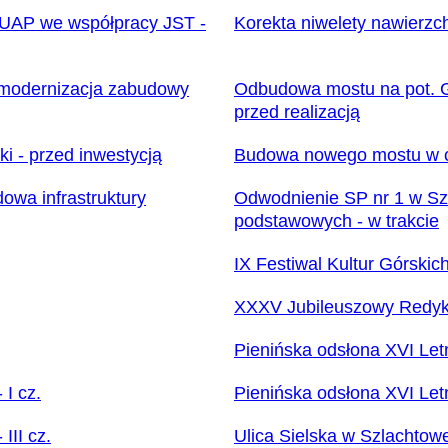
PUAP we współpracy JST -
Korekta niwelety nawierzch
modernizacja zabudowy
Odbudowa mostu na pot. Gr
przed realizacją
i - przed inwestycją
Budowa nowego mostu w cią
owa infrastruktury
Odwodnienie SP nr 1 w Szc
podstawowych - w trakcie
IX Festiwal Kultur Górski
XXXV Jubileuszowy Redyk 
Pienińska odsłona XVI Let
 I cz.
Pienińska odsłona XVI Letn
III cz.
Ulica Sielska w Szlachtowe