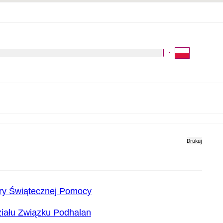
Kliknij aby wyszukać za 
Galeria zdjęć
Drukuj
stry Świątecznej Pomocy
ziału Związku Podhalan