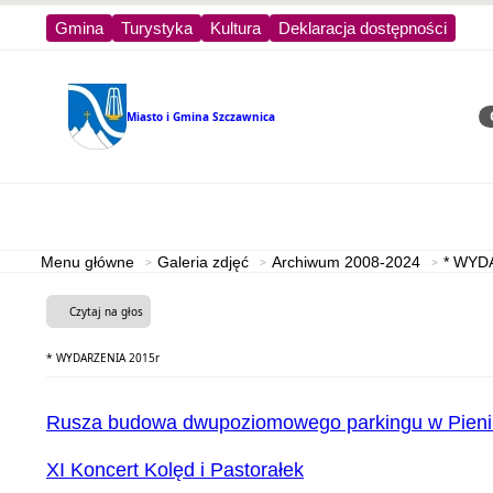
Gmina
Turystyka
Kultura
Deklaracja dostępności
Miasto i Gmina
Szczawnica
Sz
Strona główna
Turystyka
Menu główne
Galeria zdjęć
Archiwum 2008-2024
* WYD
Czytaj na głos
* WYDARZENIA 2015r
Rusza budowa dwupoziomowego parkingu w Pien
XI Koncert Kolęd i Pastorałek