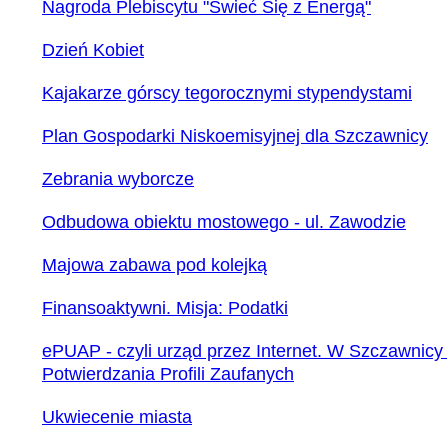
Nagroda Plebiscytu "Świeć Się z Energą"
Dzień Kobiet
Kajakarze górscy tegorocznymi stypendystami
Plan Gospodarki Niskoemisyjnej dla Szczawnicy
Zebrania wyborcze
Odbudowa obiektu mostowego - ul. Zawodzie
Majowa zabawa pod kolejką
Finansoaktywni. Misja: Podatki
ePUAP - czyli urząd przez Internet. W Szczawnicy
Potwierdzania Profili Zaufanych
Ukwiecenie miasta