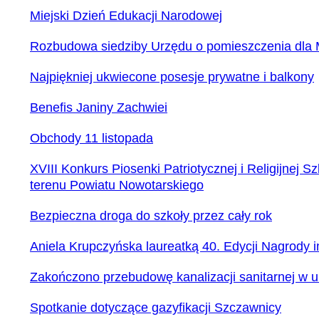
Miejski Dzień Edukacji Narodowej
Rozbudowa siedziby Urzędu o pomieszczenia dla 
Najpiękniej ukwiecone posesje prywatne i balkony
Benefis Janiny Zachwiei
Obchody 11 listopada
XVIII Konkurs Piosenki Patriotycznej i Religijnej 
terenu Powiatu Nowotarskiego
Bezpieczna droga do szkoły przez cały rok
Aniela Krupczyńska laureatką 40. Edycji Nagrody 
Zakończono przebudowę kanalizacji sanitarnej w ul
Spotkanie dotyczące gazyfikacji Szczawnicy