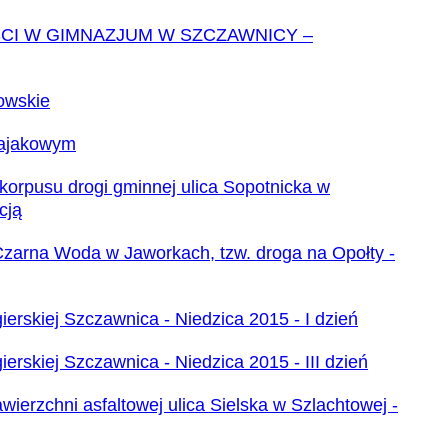
I W GIMNAZJUM W SZCZAWNICY –
owskie
kajakowym
rpusu drogi gminnej ulica Sopotnicka w
cją
Czarna Woda w Jaworkach, tzw. droga na Opołty -
ierskiej Szczawnica - Niedzica 2015 - I dzień
ierskiej Szczawnica - Niedzica 2015 - III dzień
erzchni asfaltowej ulica Sielska w Szlachtowej -