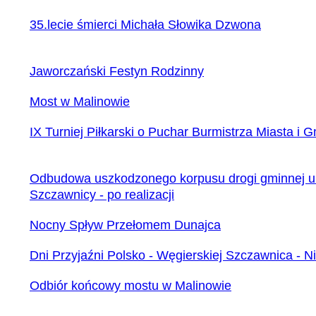
35.lecie śmierci Michała Słowika Dzwona
Jaworczański Festyn Rodzinny
Most w Malinowie
IX Turniej Piłkarski o Puchar Burmistrza Miasta i
Odbudowa uszkodzonego korpusu drogi gminnej ul
Szczawnicy - po realizacji
Nocny Spływ Przełomem Dunajca
Dni Przyjaźni Polsko - Węgierskiej Szczawnica - Ni
Odbiór końcowy mostu w Malinowie