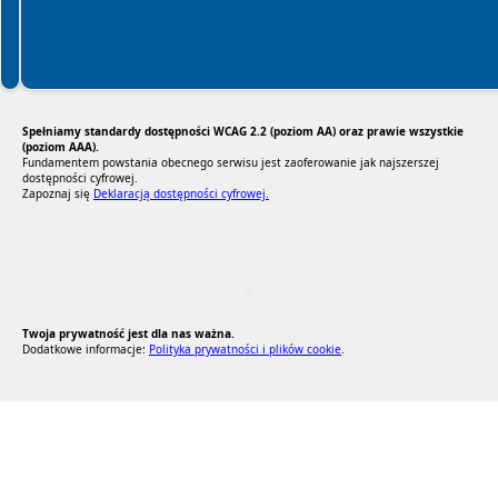
Spełniamy standardy dostępności WCAG 2.2 (poziom AA) oraz prawie wszystkie
(poziom AAA).
Fundamentem powstania obecnego serwisu jest zaoferowanie jak najszerszej
dostępności cyfrowej.
Zapoznaj się
Deklaracją dostępności cyfrowej.
RODO Zgodne
RODO przyjazne narzędzia
Twoja prywatność jest dla nas ważna.
Dodatkowe informacje:
Polityka prywatności i plików cookie
.