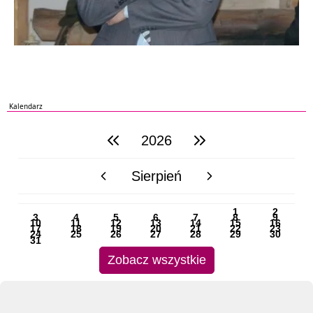
Kalendarz
2026
poprzedni rok
następny rok
Sierpień
poprzedni miesiąc
następny miesiąc
PN
WT
ŚR
CZ
PI
SO
NI
1
2
3
4
5
6
7
8
9
10
11
12
13
14
15
16
17
18
19
20
21
22
23
24
25
26
27
28
29
30
31
Zobacz wszystkie