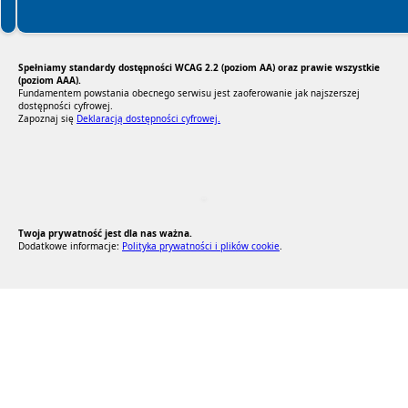
Spełniamy standardy dostępności WCAG 2.2 (poziom AA) oraz prawie wszystkie
(poziom AAA).
Fundamentem powstania obecnego serwisu jest zaoferowanie jak najszerszej
dostępności cyfrowej.
Zapoznaj się
Deklaracją dostępności cyfrowej.
RODO Zgodne
RODO przyjazne narzędzia
Twoja prywatność jest dla nas ważna.
Dodatkowe informacje:
Polityka prywatności i plików cookie
.