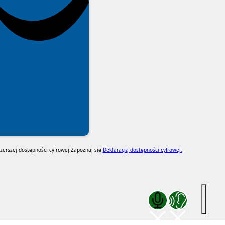
erszej dostępności cyfrowej.
Zapoznaj się
Deklaracją dostępności cyfrowej.
Zakończ komunikację głosową
Zakończ czytanie pod k