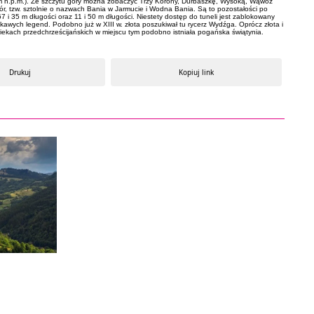
7 m n.p.m.). Ze szczytu góry można zobaczyć Trzy Korony, Durbaszkę, Wysoką, Wąwóz
ór, tzw. sztolnie o nazwach Bania w Jarmucie i Wodna Bania. Są to pozostałości po
i 35 m długości oraz 11 i 50 m długości. Niestety dostęp do tuneli jest zablokowany
awych legend. Podobno już w XIII w. złota poszukiwał tu rycerz Wydźga. Oprócz złota i
iekach przedchrześcijańskich w miejscu tym podobno istniała pogańska świątynia.
Drukuj
Kopiuj link