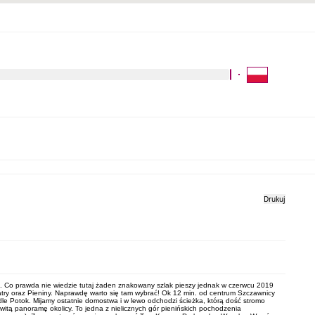
Kliknij aby wyszukać za 
Galeria zdjęć
Drukuj
ta. Co prawda nie wiedzie tutaj żaden znakowany szlak pieszy jednak w czerwcu 2019
Tatry oraz Pieniny. Naprawdę warto się tam wybrać! Ok 12 min. od centrum Szczawnicy
e Potok. Mijamy ostatnie domostwa i w lewo odchodzi ścieżka, którą dość stromo
itą panoramę okolicy. To jedna z nielicznych gór pienińskich pochodzenia