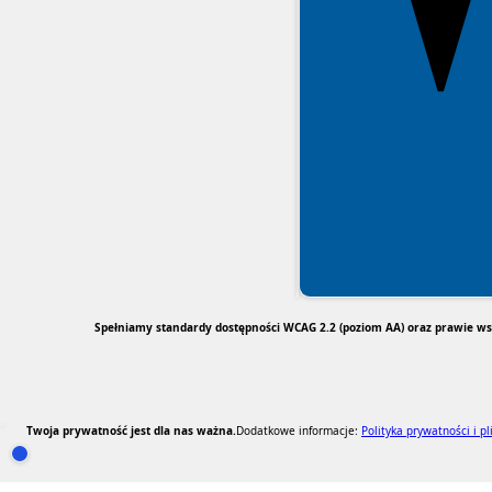
Spełniamy standardy dostępności WCAG 2.2 (poziom AA) oraz prawie wsz
Twoja prywatność jest dla nas ważna.
Dodatkowe informacje:
Polityka prywatności i p
RODO Zgodne
RODO przyjazne narzędzia
Otwórz ustawienia zgód cookie i zgód RODO