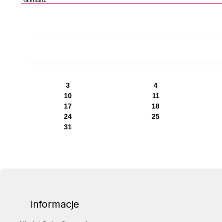
PN
WT
ŚR
CZ
PI
SO
NI
3
4
10
11
17
18
24
25
31
Informacje