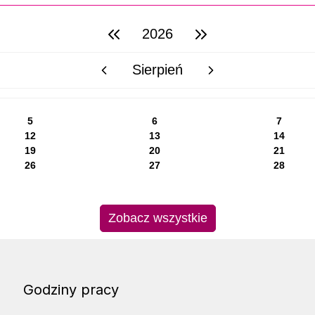
2026
poprzedni rok
następny rok
Sierpień
poprzedni miesiąc
następny miesiąc
5
6
7
12
13
14
19
20
21
26
27
28
Zobacz wszystkie
Godziny pracy