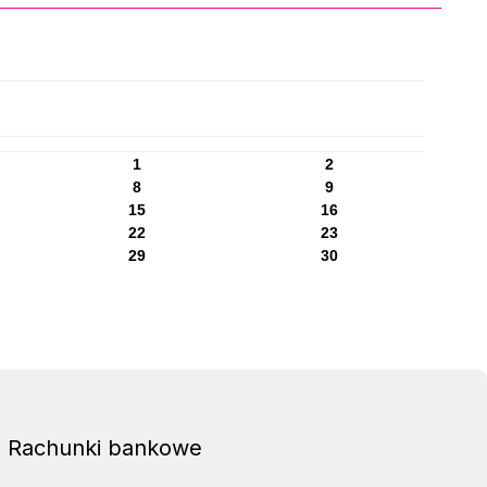
1
2
8
9
15
16
22
23
29
30
Rachunki bankowe