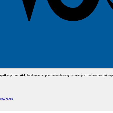
ystkie (poziom AAA).
Fundamentem powstania obecnego serwisu jest zaoferowanie jak najsz
lików cookie
.