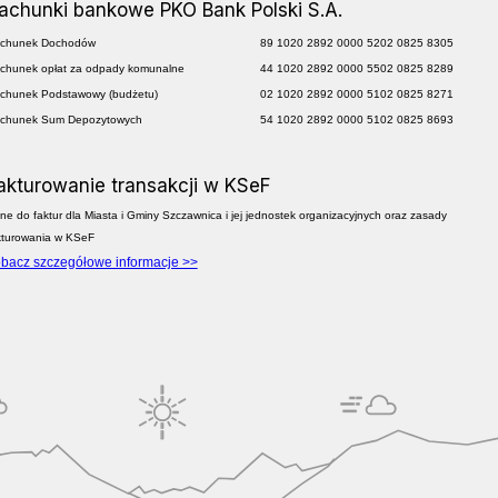
achunki bankowe PKO Bank Polski S.A.
chunek Dochodów
89 1020 2892 0000 5202 0825 8305
chunek opłat za odpady komunalne
44 1020 2892 0000 5502 0825 8289
chunek Podstawowy (budżetu)
02 1020 2892 0000 5102 0825 8271
chunek Sum Depozytowych
54 1020 2892 0000 5102 0825 8693
akturowanie transakcji w KSeF
ne do faktur dla Miasta i Gminy Szczawnica i jej jednostek organizacyjnych oraz zasady
kturowania w KSeF
bacz szczegółowe informacje >>