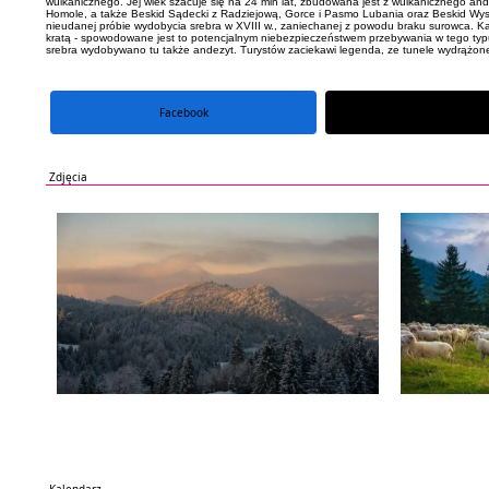
wulkanicznego. Jej wiek szacuje się na 24 mln lat, zbudowana jest z wulkanicznego an
Homole, a także Beskid Sądecki z Radziejową, Gorce i Pasmo Lubania oraz Beskid Wyspow
nieudanej próbie wydobycia srebra w XVIII w., zaniechanej z powodu braku surowca. Każ
kratą - spowodowane jest to potencjalnym niebezpieczeństwem przebywania w tego typu 
srebra wydobywano tu także andezyt. Turystów zaciekawi legenda, ze tunele wydrążone w
Facebook
portal X
Zdjęcia
Kalendarz