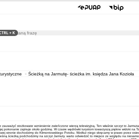
CTRL
+ K
ukaj
Kultura
 turystyczne
Ścieżką na Jarmutę- ścieżka im. księdza Jana Kozioła
 nie zauważyć stożkowate wzniesienie zwieńczone wierzą telewizyjną. Ten właśnie szczyt to Jarmu
 a jej pokonanie zajmuje około godzinę. W czasie wędrówki turystom towarzyszą piękne widoki na 
awej stronie dochodzimy do Klimontowskiego Potoku. Wzdłuż niego skręcamy w prawo przez osiedl
leśną ścieżką podchodzimy na szczyt Jarmuty. warto odwiedzić to miejsce ze względu na niesamow