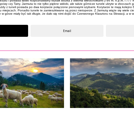
dezytu i posiada łatwo rozpoznawalny kształt stożka z dwoma wierzchołkami (794 m. n.p.m. i 77
y czy Tatry. Jarmuta to nie tylko piękne widoki, ale także górnicze tunele ukryte w zboczach g
dy z tuneli posiada po dwa korytarze połączone pionowymi szybami. Korytarze te mają kolejno 67 
miejscach. Ponadto tunele te zamieszkiwane są przez nietoperze. Z Jarmutą wiąże się wiele ciek
 górze miały być tak długie, że dało się nimi dojść do Czerwonego Klasztoru na Słowacji, a w w
Email