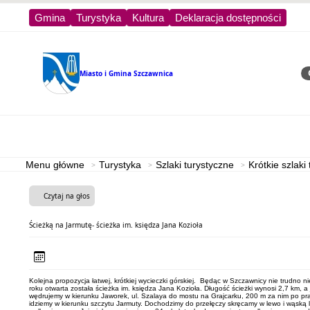
Gmina
Turystyka
Kultura
Deklaracja dostępności
Miasto i Gmina
Szczawnica
Sz
Strona główna
Turystyka
Menu główne
Turystyka
Szlaki turystyczne
Krótkie szlaki
Czytaj na głos
Ścieżką na Jarmutę- ścieżka im. księdza Jana Kozioła
Kolejna propozycja łatwej, krótkiej wycieczki górskiej. Będąc w Szczawnicy nie trudno
roku otwarta została ścieżka im. księdza Jana Kozioła. Długość ścieżki wynosi 2,7 km,
wędrujemy w kierunku Jaworek, ul. Szalaya do mostu na Grajcarku, 200 m za nim po pr
idziemy w kierunku szczytu Jarmuty. Dochodzimy do przełęczy skręcamy w lewo i wąską 