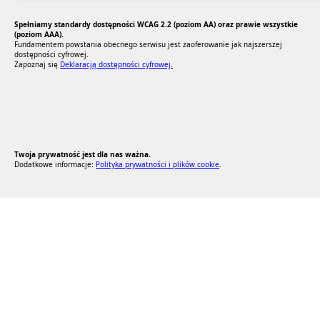
Spełniamy standardy dostępności WCAG 2.2 (poziom AA) oraz prawie wszystkie
(poziom AAA).
Fundamentem powstania obecnego serwisu jest zaoferowanie jak najszerszej
dostępności cyfrowej.
Zapoznaj się
Deklaracją dostępności cyfrowej.
RODO Zgodne
RODO przyjazne narzędzia
Twoja prywatność jest dla nas ważna.
Dodatkowe informacje:
Polityka prywatności i plików cookie
.