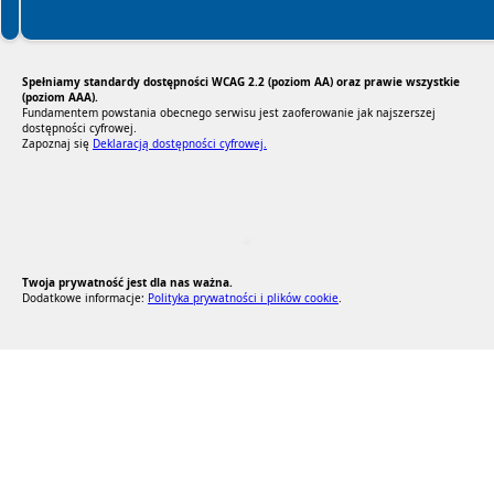
Spełniamy standardy dostępności WCAG 2.2 (poziom AA) oraz prawie wszystkie
(poziom AAA).
Fundamentem powstania obecnego serwisu jest zaoferowanie jak najszerszej
dostępności cyfrowej.
Zapoznaj się
Deklaracją dostępności cyfrowej.
RODO Zgodne
RODO przyjazne narzędzia
Twoja prywatność jest dla nas ważna.
Dodatkowe informacje:
Polityka prywatności i plików cookie
.