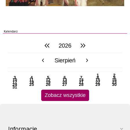
Kalendarz
2026
poprzedni rok
następny rok
Sierpień
poprzedni miesiąc
następny miesiąc
PN
WT
ŚR
CZ
PI
SO
NI
1
2
3
4
5
6
7
8
9
10
11
12
13
14
15
16
17
18
19
20
21
22
23
24
25
26
27
28
29
30
31
Zobacz wszystkie
Informacje