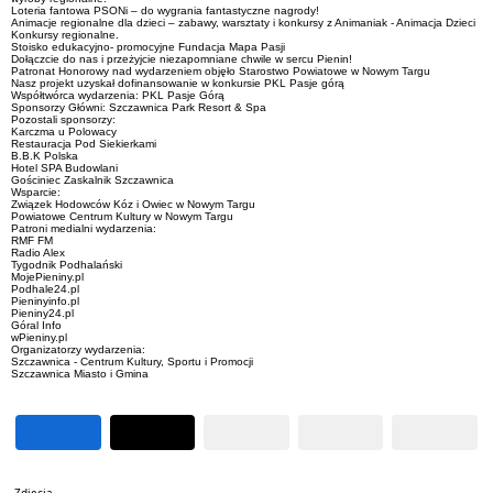
Loteria fantowa PSONi – do wygrania fantastyczne nagrody!
Animacje regionalne dla dzieci – zabawy, warsztaty i konkursy z Animaniak - Animacja Dzieci
Konkursy regionalne.
Stoisko edukacyjno- promocyjne Fundacja Mapa Pasji
Dołączcie do nas i przeżyjcie niezapomniane chwile w sercu Pienin!
Patronat Honorowy nad wydarzeniem objęło Starostwo Powiatowe w Nowym Targu
Nasz projekt uzyskał dofinansowanie w konkursie PKL Pasje górą
Współtwórca wydarzenia: PKL Pasje Górą
Sponsorzy Główni: Szczawnica Park Resort & Spa
Pozostali sponsorzy:
Karczma u Polowacy
Restauracja Pod Siekierkami
B.B.K Polska
Hotel SPA Budowlani
Gościniec Zaskalnik Szczawnica
Wsparcie:
Związek Hodowców Kóz i Owiec w Nowym Targu
Powiatowe Centrum Kultury w Nowym Targu
Patroni medialni wydarzenia:
RMF FM
Radio Alex
Tygodnik Podhalański
MojePieniny.pl
Podhale24.pl
Pieninyinfo.pl
Pieniny24.pl
Góral Info
wPieniny.pl
Organizatorzy wydarzenia:
Szczawnica - Centrum Kultury, Sportu i Promocji
Szczawnica Miasto i Gmina