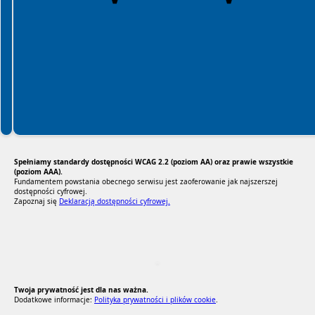
Spełniamy standardy dostępności WCAG 2.2 (poziom AA) oraz prawie wszystkie
(poziom AAA).
Fundamentem powstania obecnego serwisu jest zaoferowanie jak najszerszej
dostępności cyfrowej.
Zapoznaj się
Deklaracją dostępności cyfrowej.
RODO Zgodne
RODO przyjazne narzędzia
Twoja prywatność jest dla nas ważna.
Dodatkowe informacje:
Polityka prywatności i plików cookie
.