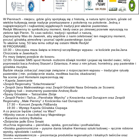
W Pieninach - miejscu, gdzie góry spotykają się z historią, a natura tętni życiem, górale od
wieków kultywują swoje tradycje przekazywane z pokolenia na pokolenie. Jedną z
najpiękniejszych i najbardziej wyjątkowych tradycji jest właśnie pasterstwo.
Redyk Wiosenny to symboliczny moment, kiedy owce po zimowej przerwie wyruszają na
zielone łąki Pienin. To czas radości, tradycji i spotkań z naturą.
Zapraszamy Was do Jaworek, aby wspólnie z nami celebrować ten magiczny moment,
poczuć góralską atmosferę i poznać tajniki pasterskiego życia!
To właśnie tutaj, 53 lata temu odbył się ostatni Wielki Redyk!
W PROGRAMIE:
10:30 – Uroczysta msza święta w intencji szczęśliwego wypasu - w kościele pw.św.Jana
Chrzciciela w Jaworkach.
Po mszy świętej przejście do kosoru.
12:00- Góralski SMS spod Homoli- rozbrzmi dźwięk trombit i pojawi się kierdel owiec, który
poprowadzi baca Andrzej Staszel z Dzianisza. A wraz z nim juhasi, honielnicy, psy pasterskie i
góralska muzyka.
Będzie okazja zobaczyć zwyczaje związane z rozpoczęciem wypasu – tradycyjne rytuały
pasterskie ( min. poświęcenie stada, modlitwa baców, okadzanie)
Na scenie pod Homolami zaprezentują się:
▪️ Kapela Jaworcanie
▪️Zespół Regionalny "Szlachtowianie"
▪️ Zespół Jana Malinowskiego oraz Zespół Góralski Nasa Gròmada ze Scownic
▪️Odgłosy hali – instrumenty pasterskie Andrzej Budz
▪️Śpasy Góralskie – Tatrzańskie Zbóje
▪️ Zespół Pieśni i Tańca ,,Pienińskie Wiyrchy'' z Kroscienka nad Dunajcem oraz Zespół
Regionalny ,,Małe Pieniny" z Krościenka nad Dunajcem
17:30 – Koncert Zespołu FiśBanda
19:30 – Występ Kapela Góralska Ciupaga
A co jeszcze będzie czekać na Was?
▪️Wyroby owcze z bacówki bacy Majerskiego
▪️ Baranina rodziny Bulisiów.
▪️Zbójnickie jadło Etno Smaki
▪️Kuchnia regionalna – pienińska, spiska, gorczańska i podhalańska
▪️Stoiska gastronomiczne – pyszne dania lokalne Kiermasz sztuki ludowej – ręcznie robione
wyroby, rękodzieło i ozdoby
Stoiska wystawiennicze – prezentacja produktów regionalnych i lokalnych twórców oraz
wyroby regionalne.