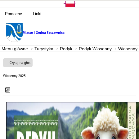
Pomocne
Linki
Miasto i Gmina
Szczawnica
Menu główne
Turystyka
Redyk
Redyk Wiosenny
Wiosenny
Czytaj na głos
Wiosenny 2025