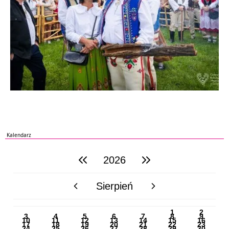
Kalendarz
2026
poprzedni rok
następny rok
Sierpień
poprzedni miesiąc
następny miesiąc
PN
WT
ŚR
CZ
PI
SO
NI
1
2
3
4
5
6
7
8
9
10
11
12
13
14
15
16
17
18
19
20
21
22
23
24
25
26
27
28
29
30