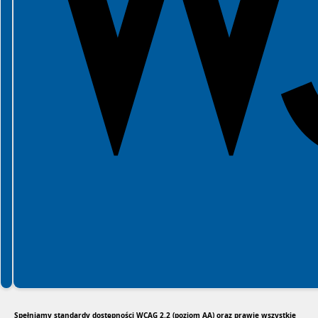
Spełniamy standardy dostępności WCAG 2.2 (poziom AA) oraz prawie wszystkie