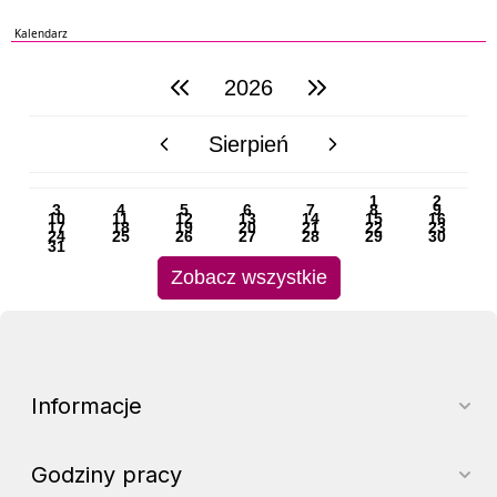
Kalendarz
2026
poprzedni rok
następny rok
Sierpień
poprzedni miesiąc
następny miesiąc
PN
WT
ŚR
CZ
PI
SO
NI
1
2
3
4
5
6
7
8
9
10
11
12
13
14
15
16
17
18
19
20
21
22
23
24
25
26
27
28
29
30
31
Zobacz wszystkie
Informacje
Godziny pracy