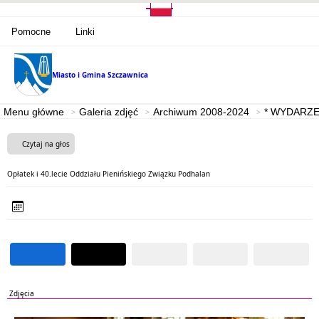
Pomocne
Linki
Miasto i Gmina
Szczawnica
Menu główne
Galeria zdjęć
Archiwum 2008-2024
* WYDARZE
Czytaj na głos
Opłatek i 40.lecie Oddziału Pienińskiego Związku Podhalan
Zdjęcia