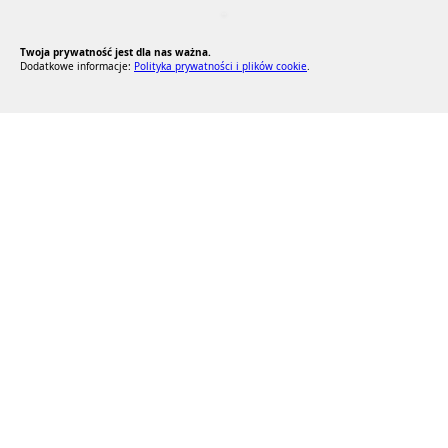
RODO Zgodne
RODO przyjazne narzędzia
Twoja prywatność jest dla nas ważna.
Dodatkowe informacje:
Polityka prywatności i plików cookie
.