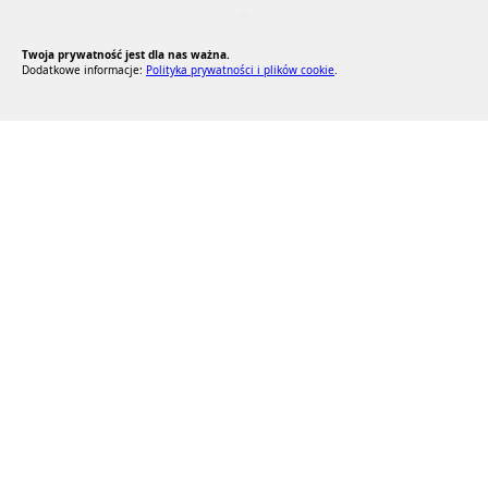
RODO Zgodne
RODO przyjazne narzędzia
Twoja prywatność jest dla nas ważna.
Dodatkowe informacje:
Polityka prywatności i plików cookie
.