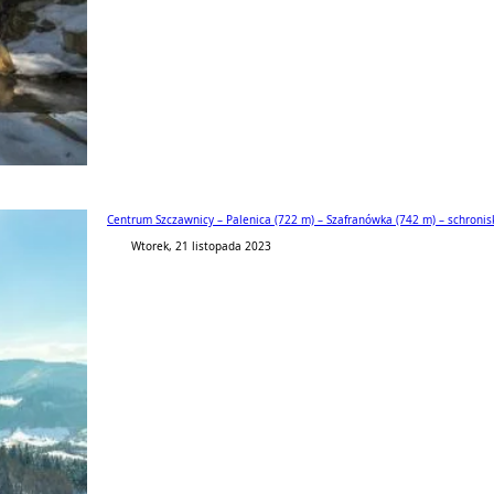
Centrum Szczawnicy – Palenica (722 m) – Szafranówka (742 m) – schronisko
Wtorek, 21 listopada 2023