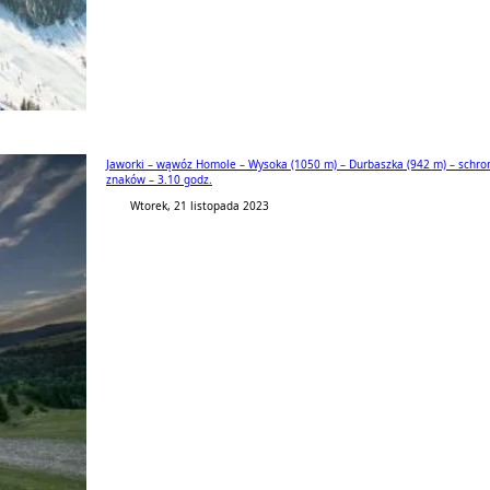
Jaworki – wąwóz Homole – Wysoka (1050 m) – Durbaszka (942 m) – schroni
znaków – 3.10 godz.
Wtorek, 21 listopada 2023