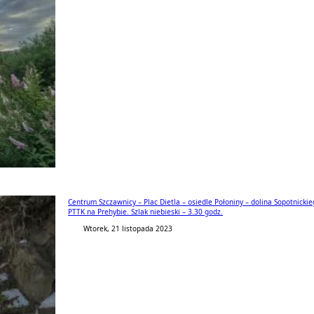
Centrum Szczawnicy – Plac Dietla – osiedle Połoniny – dolina Sopotnick
PTTK na Prehybie. Szlak niebieski – 3.30 godz.
Wtorek, 21 listopada 2023