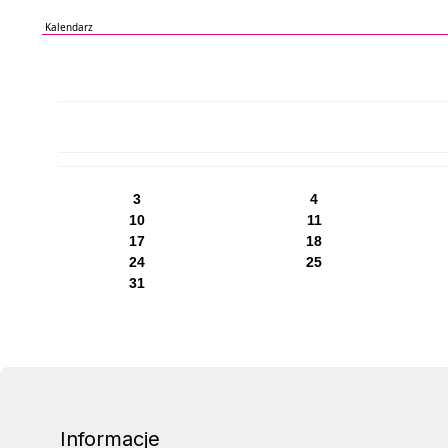
Kalendarz
PN
WT
ŚR
CZ
PI
SO
NI
3
4
10
11
17
18
24
25
31
Informacje