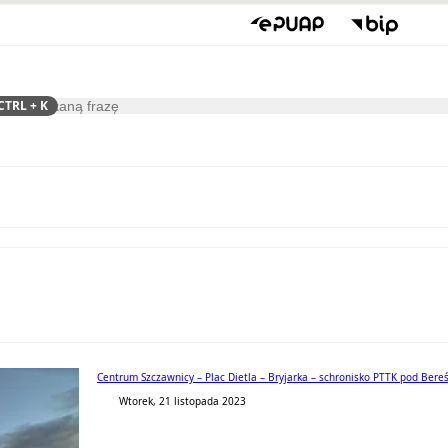
CTRL
+ K
ukaj
Kultura
Centrum Szczawnicy – Plac Dietla – Bryjarka – schronisko PTTK pod Bereśn
Wtorek, 21 listopada 2023