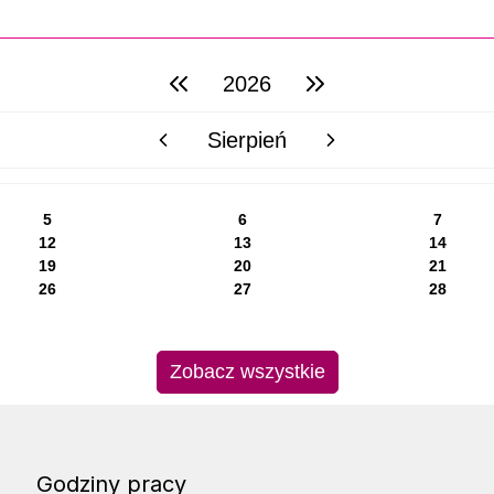
2026
poprzedni rok
następny rok
Sierpień
poprzedni miesiąc
następny miesiąc
5
6
7
12
13
14
19
20
21
26
27
28
Zobacz wszystkie
Godziny pracy