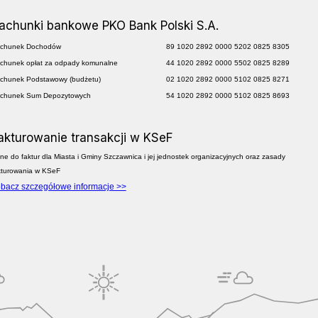
achunki bankowe PKO Bank Polski S.A.
chunek Dochodów
89 1020 2892 0000 5202 0825 8305
chunek opłat za odpady komunalne
44 1020 2892 0000 5502 0825 8289
chunek Podstawowy (budżetu)
02 1020 2892 0000 5102 0825 8271
chunek Sum Depozytowych
54 1020 2892 0000 5102 0825 8693
akturowanie transakcji w KSeF
ne do faktur dla Miasta i Gminy Szczawnica i jej jednostek organizacyjnych oraz zasady
kturowania w KSeF
bacz szczegółowe informacje >>