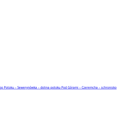
iego Potoku – Sewerynówka – dolina potoku Pod Górami – Czeremcha – schronisko