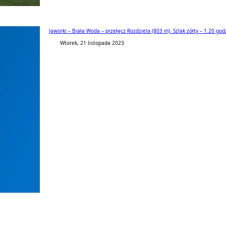
Jaworki – Biała Woda – przełęcz Rozdziela (803 m). Szlak żółty – 1.20 god
Wtorek, 21 listopada 2023