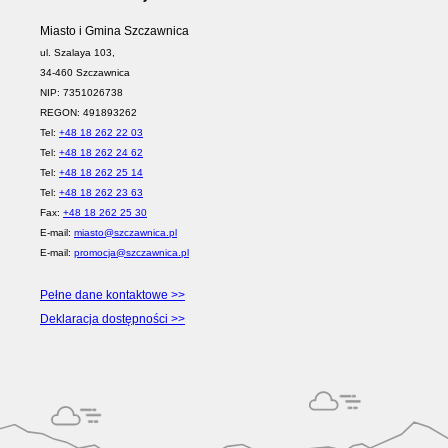
Miasto i Gmina Szczawnica
ul. Szalaya 103,
34-460 Szczawnica
NIP: 7351026738
REGON: 491893262
Tel:
+48 18 262 22 03
Tel:
+48 18 262 24 62
Tel:
+48 18 262 25 14
Tel:
+48 18 262 23 63
Fax:
+48 18 262 25 30
E-mail:
miasto@szczawnica.pl
E-mail:
promocja@szczawnica.pl
Pełne dane kontaktowe >>
Deklaracja dostępności >>