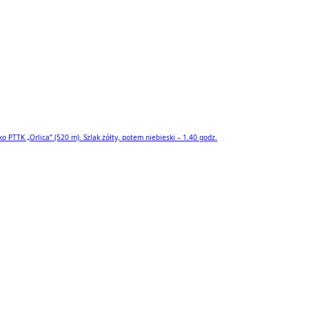
 PTTK „Orlica” (520 m). Szlak żółty, potem niebieski – 1.40 godz.