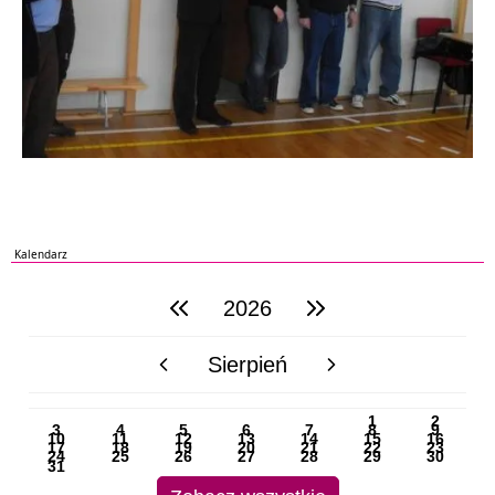
Kalendarz
2026
poprzedni rok
następny rok
Sierpień
poprzedni miesiąc
następny miesiąc
PN
WT
ŚR
CZ
PI
SO
NI
1
2
3
4
5
6
7
8
9
10
11
12
13
14
15
16
17
18
19
20
21
22
23
24
25
26
27
28
29
30
31