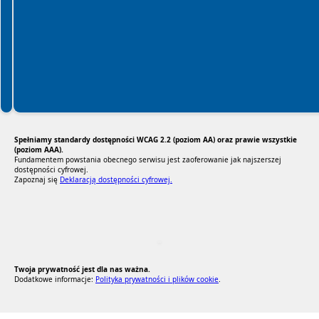
Spełniamy standardy dostępności WCAG 2.2 (poziom AA) oraz prawie wszystkie
(poziom AAA).
Fundamentem powstania obecnego serwisu jest zaoferowanie jak najszerszej
dostępności cyfrowej.
Zapoznaj się
Deklaracją dostępności cyfrowej.
RODO Zgodne
RODO przyjazne narzędzia
Twoja prywatność jest dla nas ważna.
Dodatkowe informacje:
Polityka prywatności i plików cookie
.