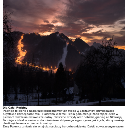
Dla Całej Rodziny
Palenica to jedno z najbardziej rozpoznawalnych miejsc w Szczawnicy, przyciągające
turystów o każdej porze roku. Położona w sercu Pienin góra oferuje zapierające dech w
piersiach widoki na malownicze doliny, okoliczne szczyty oraz pobliską granicę ze Słowacją.
To miejsce idealne zarówno dla miłośników aktywnego wypoczynku, jak i tych, którzy szukają
chwili wytchnienia w otoczeniu natury.
Zimą Palenica zmienia się w raj dla narciarzy i snowboardzistów. Dzięki nowoczesnym trasom