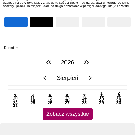
względu na porę roku każdy znajdzie tu coś dla siebie – od narciarstwa zimowego po letnie
spacery i pikniki. To miejsce, które na długo pozostanie w pamięci każdego, kto je odwiedzi.
Kalendarz
2026
poprzedni rok
następny rok
Sierpień
poprzedni miesiąc
następny miesiąc
PN
WT
ŚR
CZ
PI
SO
NI
1
2
3
4
5
6
7
8
9
10
11
12
13
14
15
16
17
18
19
20
21
22
23
24
25
26
27
28
29
30
31
Zobacz wszystkie