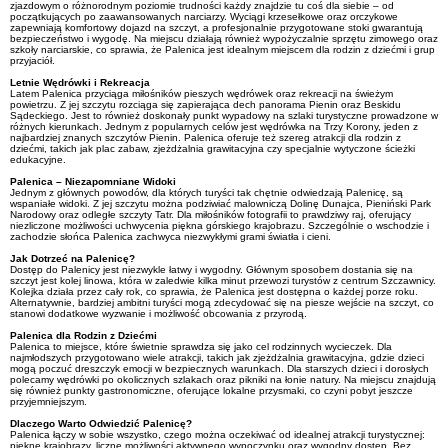
zjazdowym o różnorodnym poziomie trudności każdy znajdzie tu coś dla siebie – od
początkujących po zaawansowanych narciarzy. Wyciągi krzesełkowe oraz orczykowe
zapewniają komfortowy dojazd na szczyt, a profesjonalnie przygotowane stoki gwarantują
bezpieczeństwo i wygodę. Na miejscu działają również wypożyczalnie sprzętu zimowego oraz
szkoły narciarskie, co sprawia, że Palenica jest idealnym miejscem dla rodzin z dziećmi i grup
przyjaciół.
Letnie Wędrówki i Rekreacja
Latem Palenica przyciąga miłośników pieszych wędrówek oraz rekreacji na świeżym
powietrzu. Z jej szczytu rozciąga się zapierająca dech panorama Pienin oraz Beskidu
Sądeckiego. Jest to również doskonały punkt wypadowy na szlaki turystyczne prowadzone w
różnych kierunkach. Jednym z popularnych celów jest wędrówka na Trzy Korony, jeden z
najbardziej znanych szczytów Pienin. Palenica oferuje też szereg atrakcji dla rodzin z
dziećmi, takich jak plac zabaw, zjeżdżalnia grawitacyjna czy specjalnie wytyczone ścieżki
edukacyjne.
Palenica – Niezapomniane Widoki
Jednym z głównych powodów, dla których turyści tak chętnie odwiedzają Palenicę, są
wspaniałe widoki. Z jej szczytu można podziwiać malowniczą Dolinę Dunajca, Pieniński Park
Narodowy oraz odległe szczyty Tatr. Dla miłośników fotografii to prawdziwy raj, oferujący
niezliczone możliwości uchwycenia piękna górskiego krajobrazu. Szczególnie o wschodzie i
zachodzie słońca Palenica zachwyca niezwykłymi grami światła i cieni.
Jak Dotrzeć na Palenicę?
Dostęp do Palenicy jest niezwykle łatwy i wygodny. Głównym sposobem dostania się na
szczyt jest kolej linowa, która w zaledwie kilka minut przewozi turystów z centrum Szczawnicy.
Kolejka działa przez cały rok, co sprawia, że Palenica jest dostępna o każdej porze roku.
Alternatywnie, bardziej ambitni turyści mogą zdecydować się na piesze wejście na szczyt, co
stanowi dodatkowe wyzwanie i możliwość obcowania z przyrodą.
Palenica dla Rodzin z Dziećmi
Palenica to miejsce, które świetnie sprawdza się jako cel rodzinnych wycieczek. Dla
najmłodszych przygotowano wiele atrakcji, takich jak zjeżdżalnia grawitacyjna, gdzie dzieci
mogą poczuć dreszczyk emocji w bezpiecznych warunkach. Dla starszych dzieci i dorosłych
polecamy wędrówki po okolicznych szlakach oraz pikniki na łonie natury. Na miejscu znajdują
się również punkty gastronomiczne, oferujące lokalne przysmaki, co czyni pobyt jeszcze
przyjemniejszym.
Dlaczego Warto Odwiedzić Palenicę?
Palenica łączy w sobie wszystko, czego można oczekiwać od idealnej atrakcji turystycznej:
piękne krajobrazy, liczne możliwości aktywnego wypoczynku oraz wygodny dostęp. Bez