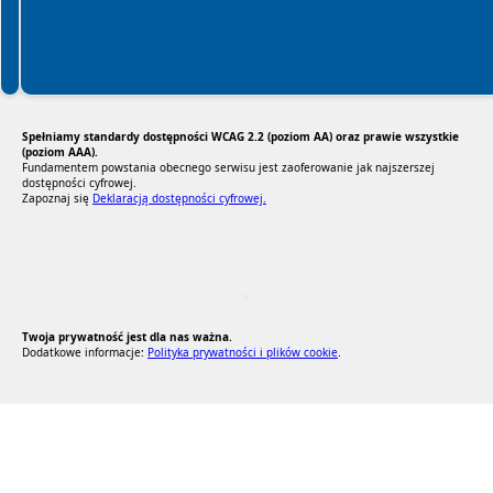
Spełniamy standardy dostępności WCAG 2.2 (poziom AA) oraz prawie wszystkie
(poziom AAA).
Fundamentem powstania obecnego serwisu jest zaoferowanie jak najszerszej
dostępności cyfrowej.
Zapoznaj się
Deklaracją dostępności cyfrowej.
RODO Zgodne
RODO przyjazne narzędzia
Twoja prywatność jest dla nas ważna.
Dodatkowe informacje:
Polityka prywatności i plików cookie
.