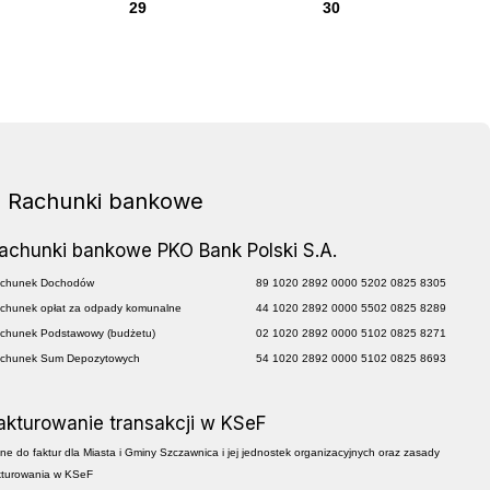
29
30
Rachunki bankowe
achunki bankowe PKO Bank Polski S.A.
chunek Dochodów
89 1020 2892 0000 5202 0825 8305
chunek opłat za odpady komunalne
44 1020 2892 0000 5502 0825 8289
chunek Podstawowy (budżetu)
02 1020 2892 0000 5102 0825 8271
chunek Sum Depozytowych
54 1020 2892 0000 5102 0825 8693
akturowanie transakcji w KSeF
ne do faktur dla Miasta i Gminy Szczawnica i jej jednostek organizacyjnych oraz zasady
kturowania w KSeF