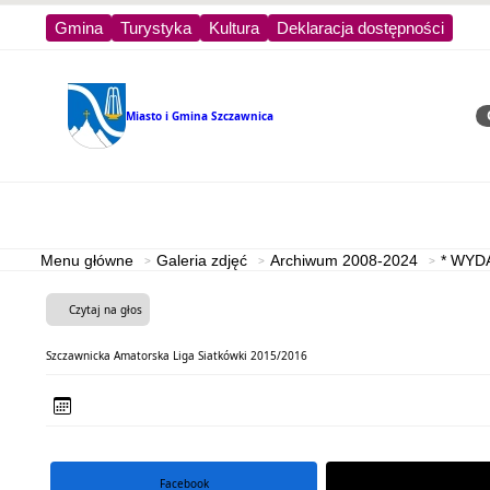
Gmina
Turystyka
Kultura
Deklaracja dostępności
Miasto i Gmina
Szczawnica
Sz
Strona główna
Turystyka
Menu główne
Galeria zdjęć
Archiwum 2008-2024
* WYD
Czytaj na głos
Szczawnicka Amatorska Liga Siatkówki 2015/2016
Facebook
portal X