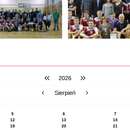
2026
poprzedni rok
następny rok
Sierpień
poprzedni miesiąc
następny miesiąc
5
6
7
12
13
14
19
20
21