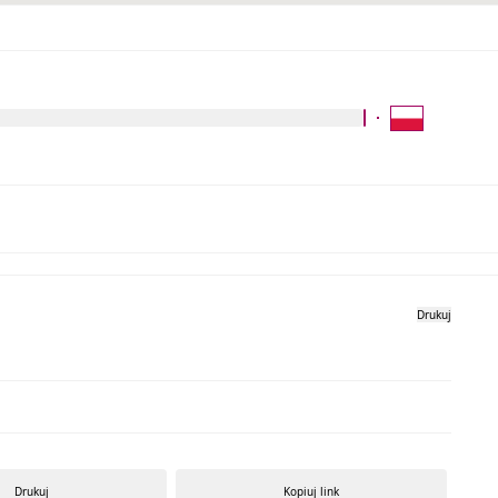
Kliknij aby wyszukać za 
Galeria zdjęć
Drukuj
Drukuj
Kopiuj link