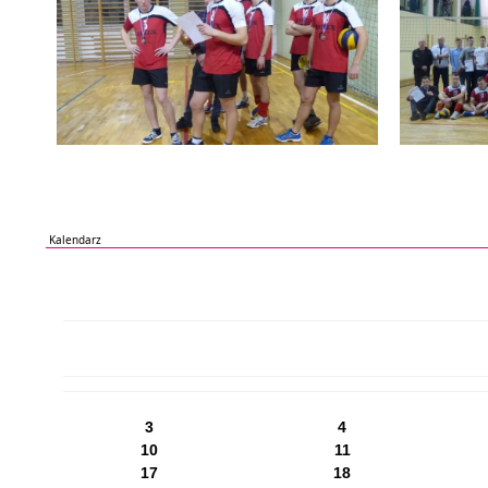
Kalendarz
PN
WT
ŚR
CZ
PI
SO
NI
3
4
10
11
17
18