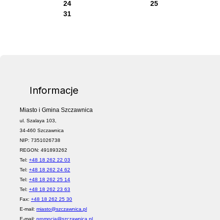
24
25
31
Informacje
Miasto i Gmina Szczawnica
ul. Szalaya 103,
34-460 Szczawnica
NIP: 7351026738
REGON: 491893262
Tel:
+48 18 262 22 03
Tel:
+48 18 262 24 62
Tel:
+48 18 262 25 14
Tel:
+48 18 262 23 63
Fax:
+48 18 262 25 30
E-mail:
miasto@szczawnica.pl
E-mail:
promocja@szczawnica.pl