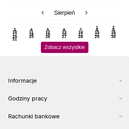
Sierpień
poprzedni miesiąc
następny miesiąc
PN
WT
ŚR
CZ
PI
SO
NI
1
2
3
4
5
6
7
8
9
10
11
12
13
14
15
16
17
18
19
20
21
22
23
24
25
26
27
28
29
30
31
Zobacz wszystkie
Informacje
Godziny pracy
Rachunki bankowe