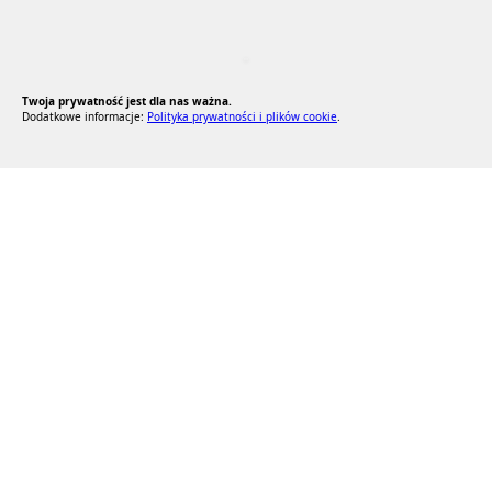
RODO Zgodne
RODO przyjazne narzędzia
Twoja prywatność jest dla nas ważna.
Dodatkowe informacje:
Polityka prywatności i plików cookie
.