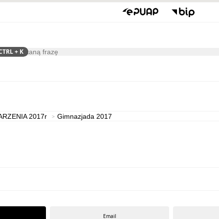
CTRL
+ K
ukaj
Kultura
ARZENIA 2017r
Gimnazjada 2017
Email