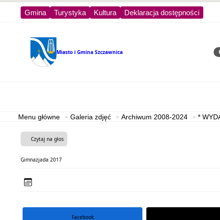
Gmina
Turystyka
Kultura
Deklaracja dostępności
Miasto i Gmina
Szczawnica
Sz
Strona główna
Turystyka
Menu główne
Galeria zdjęć
Archiwum 2008-2024
* WYD
Czytaj na głos
Gimnazjada 2017
Facebook
portal X