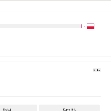
Kliknij aby wyszukać za 
Galeria zdjęć
Drukuj
Drukuj
Kopiuj link