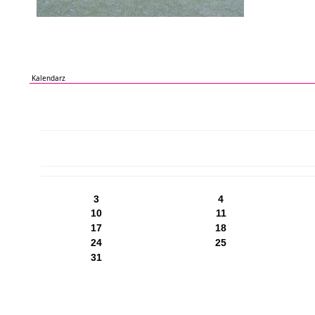
Kalendarz
PN
WT
ŚR
CZ
PI
SO
NI
3
4
10
11
17
18
24
25
31