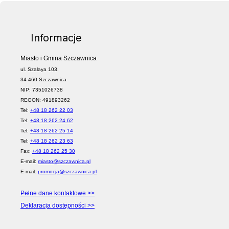
Informacje
Miasto i Gmina Szczawnica
ul. Szalaya 103,
34-460 Szczawnica
NIP: 7351026738
REGON: 491893262
Tel:
+48 18 262 22 03
Tel:
+48 18 262 24 62
Tel:
+48 18 262 25 14
Tel:
+48 18 262 23 63
Fax:
+48 18 262 25 30
E-mail:
miasto@szczawnica.pl
E-mail:
promocja@szczawnica.pl
Pełne dane kontaktowe >>
Deklaracja dostępności >>