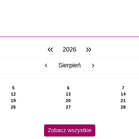
2026
poprzedni rok
następny rok
Sierpień
poprzedni miesiąc
następny miesiąc
5
6
7
12
13
14
19
20
21
26
27
28
Zobacz wszystkie