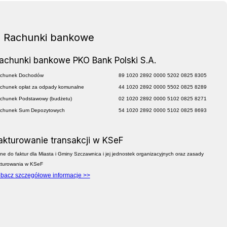
Rachunki bankowe
achunki bankowe PKO Bank Polski S.A.
chunek Dochodów
89 1020 2892 0000 5202 0825 8305
chunek opłat za odpady komunalne
44 1020 2892 0000 5502 0825 8289
chunek Podstawowy (budżetu)
02 1020 2892 0000 5102 0825 8271
chunek Sum Depozytowych
54 1020 2892 0000 5102 0825 8693
akturowanie transakcji w KSeF
ne do faktur dla Miasta i Gminy Szczawnica i jej jednostek organizacyjnych oraz zasady
kturowania w KSeF
bacz szczegółowe informacje >>