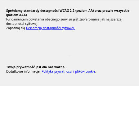
Spełniamy standardy dostępności WCAG 2.2 (poziom AA) oraz prawie wszystkie
(poziom AAA).
Fundamentem powstania obecnego serwisu jest zaoferowanie jak najszerszej
dostępności cyfrowej.
Zapoznaj się
Deklaracją dostępności cyfrowej.
RODO Zgodne
RODO przyjazne narzędzia
Twoja prywatność jest dla nas ważna.
Dodatkowe informacje:
Polityka prywatności i plików cookie
.