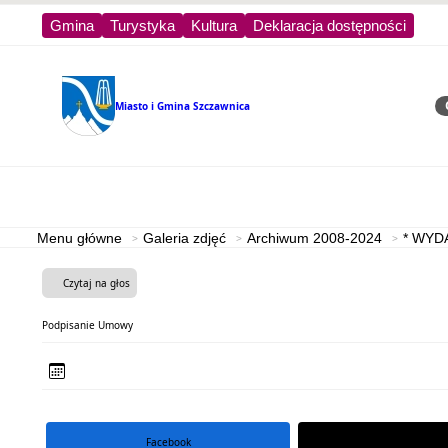
Gmina
Turystyka
Kultura
Deklaracja dostępności
Miasto i Gmina
Szczawnica
Sz
Strona główna
Turystyka
Menu główne
Galeria zdjęć
Archiwum 2008-2024
* WYD
Czytaj na głos
Podpisanie Umowy
Facebook
portal X