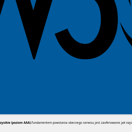
ystkie (poziom AAA).
Fundamentem powstania obecnego serwisu jest zaoferowanie jak najsz