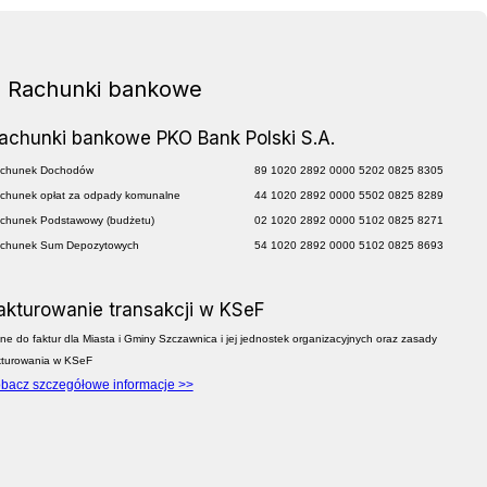
Rachunki bankowe
achunki bankowe PKO Bank Polski S.A.
chunek Dochodów
89 1020 2892 0000 5202 0825 8305
chunek opłat za odpady komunalne
44 1020 2892 0000 5502 0825 8289
chunek Podstawowy (budżetu)
02 1020 2892 0000 5102 0825 8271
chunek Sum Depozytowych
54 1020 2892 0000 5102 0825 8693
akturowanie transakcji w KSeF
ne do faktur dla Miasta i Gminy Szczawnica i jej jednostek organizacyjnych oraz zasady
kturowania w KSeF
bacz szczegółowe informacje >>