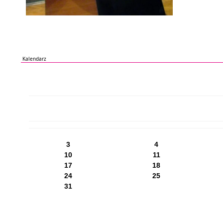
Kalendarz
PN
WT
ŚR
CZ
PI
SO
NI
3
4
10
11
17
18
24
25
31