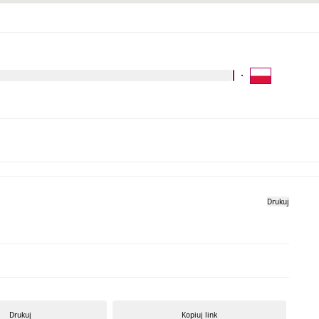
Kliknij aby wyszukać za 
Galeria zdjęć
Drukuj
Drukuj
Kopiuj link