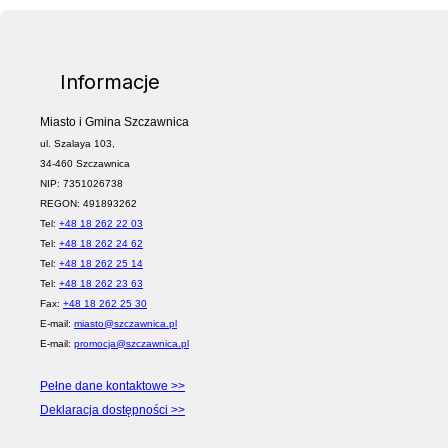
Informacje
Miasto i Gmina Szczawnica
ul. Szalaya 103,
34-460 Szczawnica
NIP: 7351026738
REGON: 491893262
Tel:
+48 18 262 22 03
Tel:
+48 18 262 24 62
Tel:
+48 18 262 25 14
Tel:
+48 18 262 23 63
Fax:
+48 18 262 25 30
E-mail:
miasto@szczawnica.pl
E-mail:
promocja@szczawnica.pl
Pełne dane kontaktowe >>
Deklaracja dostępności >>