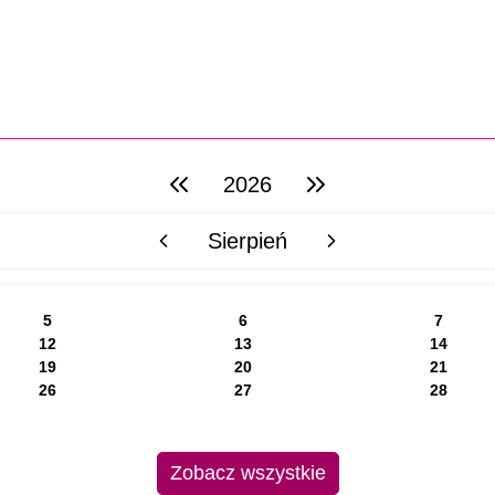
2026
poprzedni rok
następny rok
Sierpień
poprzedni miesiąc
następny miesiąc
5
6
7
12
13
14
19
20
21
26
27
28
Zobacz wszystkie