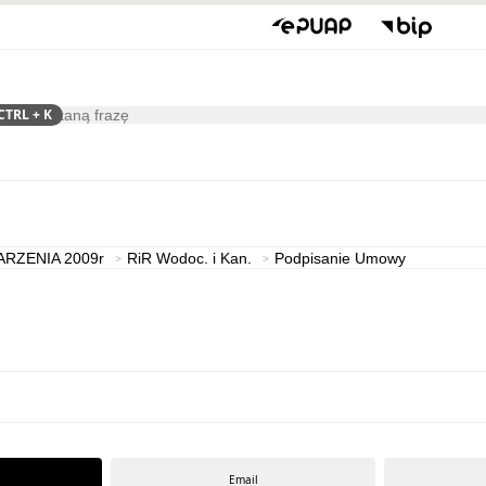
CTRL
+ K
ukaj
Kultura
ARZENIA 2009r
RiR Wodoc. i Kan.
Podpisanie Umowy
Email