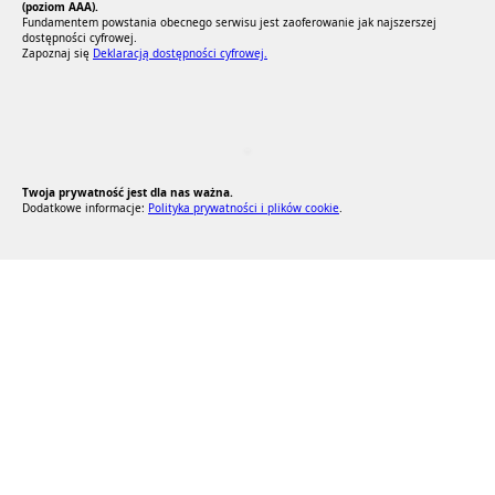
(poziom AAA).
Fundamentem powstania obecnego serwisu jest zaoferowanie jak najszerszej
dostępności cyfrowej.
Zapoznaj się
Deklaracją dostępności cyfrowej.
RODO Zgodne
RODO przyjazne narzędzia
Twoja prywatność jest dla nas ważna.
Dodatkowe informacje:
Polityka prywatności i plików cookie
.