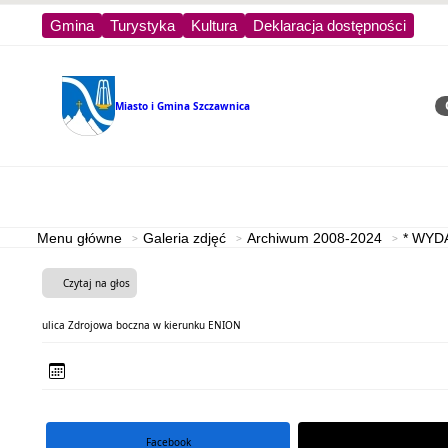
Gmina
Turystyka
Kultura
Deklaracja dostępności
Miasto i Gmina
Szczawnica
Sz
Strona główna
Turystyka
Menu główne
Galeria zdjęć
Archiwum 2008-2024
* WYD
Czytaj na głos
ulica Zdrojowa boczna w kierunku ENION
Facebook
portal X