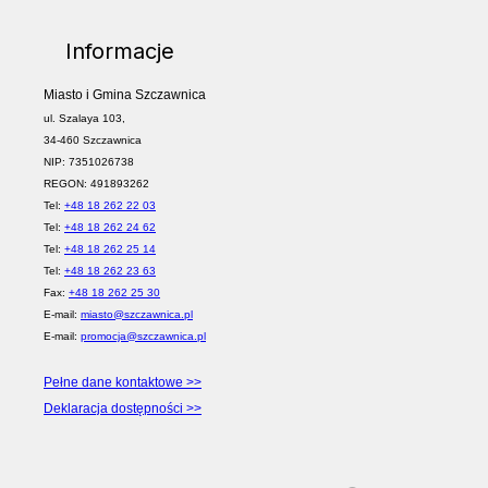
Informacje
Miasto i Gmina Szczawnica
ul. Szalaya 103,
34-460 Szczawnica
NIP: 7351026738
REGON: 491893262
Tel:
+48 18 262 22 03
Tel:
+48 18 262 24 62
Tel:
+48 18 262 25 14
Tel:
+48 18 262 23 63
Fax:
+48 18 262 25 30
E-mail:
miasto@szczawnica.pl
E-mail:
promocja@szczawnica.pl
Pełne dane kontaktowe >>
Deklaracja dostępności >>