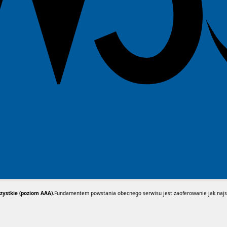
ystkie (poziom AAA).
Fundamentem powstania obecnego serwisu jest zaoferowanie jak najsz