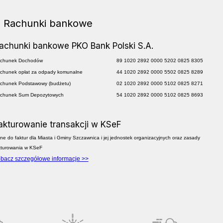
Rachunki bankowe
achunki bankowe PKO Bank Polski S.A.
chunek Dochodów
89 1020 2892 0000 5202 0825 8305
chunek opłat za odpady komunalne
44 1020 2892 0000 5502 0825 8289
chunek Podstawowy (budżetu)
02 1020 2892 0000 5102 0825 8271
chunek Sum Depozytowych
54 1020 2892 0000 5102 0825 8693
akturowanie transakcji w KSeF
ne do faktur dla Miasta i Gminy Szczawnica i jej jednostek organizacyjnych oraz zasady
kturowania w KSeF
bacz szczegółowe informacje >>