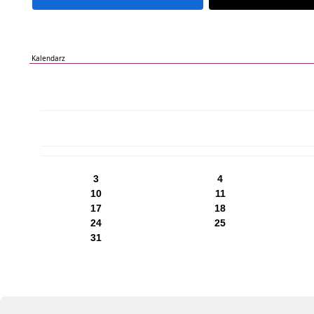
Kalendarz
PN
WT
ŚR
CZ
PI
SO
NI
3
4
10
11
17
18
24
25
31