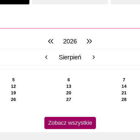
2026
poprzedni rok
następny rok
Sierpień
poprzedni miesiąc
następny miesiąc
5
6
7
12
13
14
19
20
21
26
27
28
Zobacz wszystkie