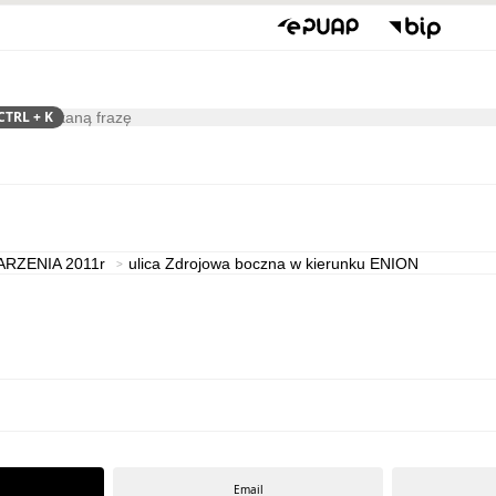
CTRL
+ K
ukaj
Kultura
ARZENIA 2011r
ulica Zdrojowa boczna w kierunku ENION
Email