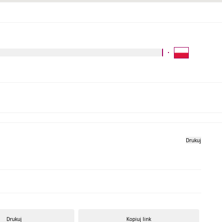
Kliknij aby wyszukać za 
Galeria zdjęć
Drukuj
Drukuj
Kopiuj link