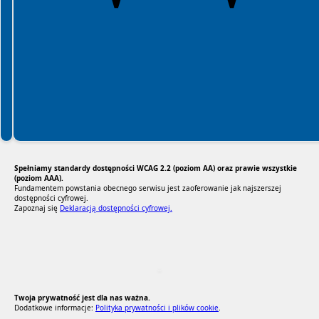
Spełniamy standardy dostępności WCAG 2.2 (poziom AA) oraz prawie wszystkie
(poziom AAA).
Fundamentem powstania obecnego serwisu jest zaoferowanie jak najszerszej
dostępności cyfrowej.
Zapoznaj się
Deklaracją dostępności cyfrowej.
RODO Zgodne
RODO przyjazne narzędzia
Twoja prywatność jest dla nas ważna.
Dodatkowe informacje:
Polityka prywatności i plików cookie
.