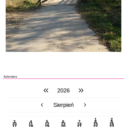
Kalendarz
2026
poprzedni rok
następny rok
Sierpień
poprzedni miesiąc
następny miesiąc
PN
WT
ŚR
CZ
PI
SO
NI
1
2
3
4
5
6
7
8
9
10
11
12
13
14
15
16
17
18
19
20
21
22
23