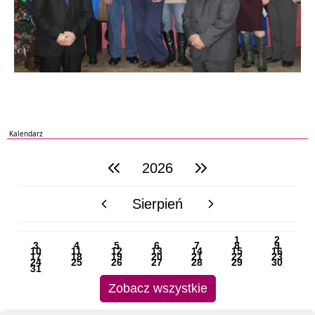
Kalendarz
2026
poprzedni rok
następny rok
Sierpień
poprzedni miesiąc
następny miesiąc
PN
WT
ŚR
CZ
PI
SO
NI
1
2
3
4
5
6
7
8
9
10
11
12
13
14
15
16
17
18
19
20
21
22
23
24
25
26
27
28
29
30
31
Zobacz wszystkie