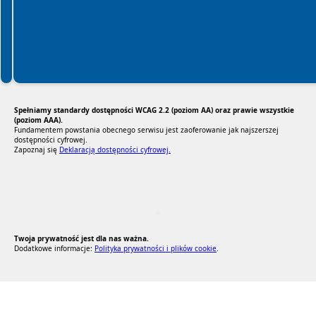
Spełniamy standardy dostępności WCAG 2.2 (poziom AA) oraz prawie wszystkie
(poziom AAA).
Fundamentem powstania obecnego serwisu jest zaoferowanie jak najszerszej
dostępności cyfrowej.
Zapoznaj się
Deklaracją dostępności cyfrowej.
RODO Zgodne
RODO przyjazne narzędzia
Twoja prywatność jest dla nas ważna.
Dodatkowe informacje:
Polityka prywatności i plików cookie
.