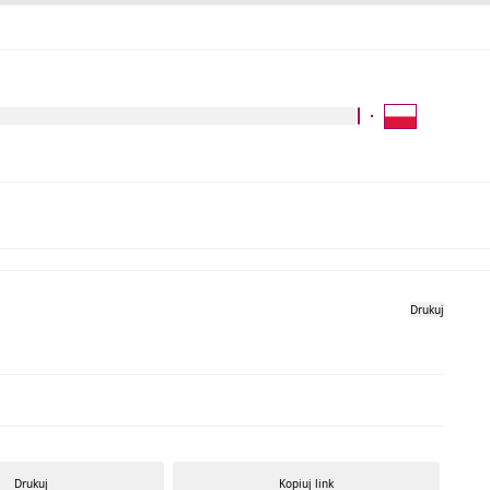
Kliknij aby wyszukać za 
Galeria zdjęć
Drukuj
Drukuj
Kopiuj link