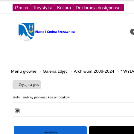
Gmina
Turystyka
Kultura
Deklaracja dostępności
Miasto i Gmina
Szczawnica
Sz
Strona główna
Turystyka
Menu główne
Galeria zdjęć
Archiwum 2008-2024
* WYD
Czytaj na głos
Złoty i srebrny jubileusz księży rodaków
Facebook
portal X