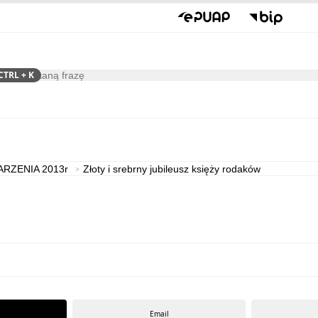
CTRL
+ K
ukaj
Kultura
ARZENIA 2013r
Złoty i srebrny jubileusz księży rodaków
Email