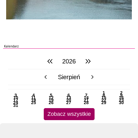
Kalendarz
2026
poprzedni rok
następny rok
Sierpień
poprzedni miesiąc
następny miesiąc
PN
WT
ŚR
CZ
PI
SO
NI
1
2
3
4
5
6
7
8
9
10
11
12
13
14
15
16
17
18
19
20
21
22
23
24
25
26
27
28
29
30
31
Zobacz wszystkie