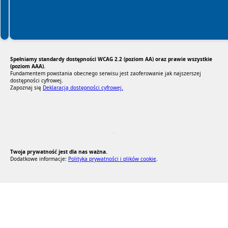
Spełniamy standardy dostępności WCAG 2.2 (poziom AA) oraz prawie wszystkie
(poziom AAA).
Fundamentem powstania obecnego serwisu jest zaoferowanie jak najszerszej
dostępności cyfrowej.
Zapoznaj się
Deklaracją dostępności cyfrowej.
RODO Zgodne
RODO przyjazne narzędzia
Twoja prywatność jest dla nas ważna.
Dodatkowe informacje:
Polityka prywatności i plików cookie
.