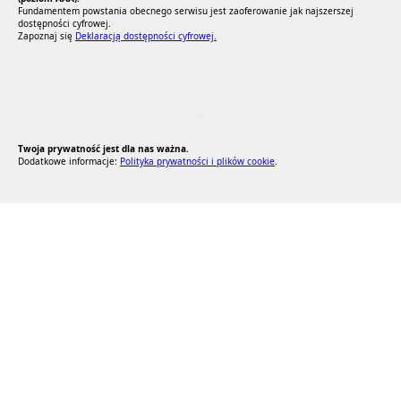
Fundamentem powstania obecnego serwisu jest zaoferowanie jak najszerszej
dostępności cyfrowej.
Zapoznaj się
Deklaracją dostępności cyfrowej.
RODO Zgodne
RODO przyjazne narzędzia
Twoja prywatność jest dla nas ważna.
Dodatkowe informacje:
Polityka prywatności i plików cookie
.