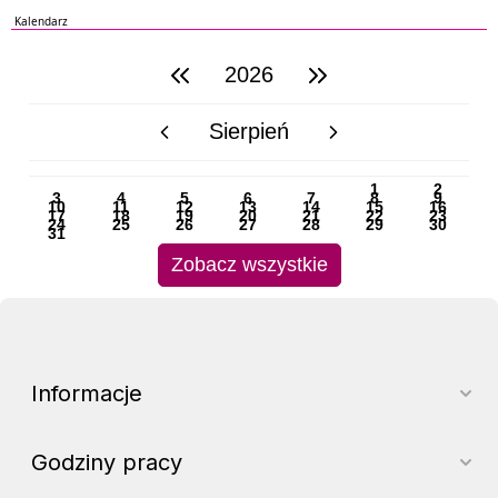
Kalendarz
2026
poprzedni rok
następny rok
Sierpień
poprzedni miesiąc
następny miesiąc
PN
WT
ŚR
CZ
PI
SO
NI
1
2
3
4
5
6
7
8
9
10
11
12
13
14
15
16
17
18
19
20
21
22
23
24
25
26
27
28
29
30
31
Zobacz wszystkie
Informacje
Godziny pracy