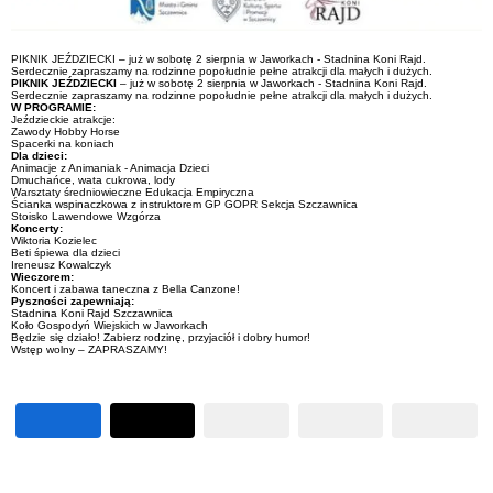
PIKNIK JEŹDZIECKI – już w sobotę 2 sierpnia w Jaworkach - Stadnina Koni Rajd.
Serdecznie zapraszamy na rodzinne popołudnie pełne atrakcji dla małych i dużych.
PIKNIK JEŹDZIECKI
– już w sobotę 2 sierpnia w Jaworkach - Stadnina Koni Rajd.
Serdecznie zapraszamy na rodzinne popołudnie pełne atrakcji dla małych i dużych.
W PROGRAMIE:
Jeździeckie atrakcje:
Zawody Hobby Horse
Spacerki na koniach
Dla dzieci:
Animacje z Animaniak - Animacja Dzieci
Dmuchańce, wata cukrowa, lody
Warsztaty średniowieczne Edukacja Empiryczna
Ścianka wspinaczkowa z instruktorem GP GOPR Sekcja Szczawnica
Stoisko Lawendowe Wzgórza
Koncerty:
Wiktoria Kozielec
Beti śpiewa dla dzieci
Ireneusz Kowalczyk
Wieczorem:
Koncert i zabawa taneczna z Bella Canzone!
Pyszności zapewniają:
Stadnina Koni Rajd Szczawnica
Koło Gospodyń Wiejskich w Jaworkach
Będzie się działo! Zabierz rodzinę, przyjaciół i dobry humor!
Wstęp wolny – ZAPRASZAMY!