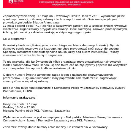
Zapraszamy w niedzielę, 17 maja na „Rowerowy Piknik z Radiem Zet” – wydarzenie pełne
sportowych emocji, rodzinnej zabawy i technicznych nowinek. Gościem specjalnym i
prowadzącym będzie Bilguun Ariunbaatar.
17 maja parking obok PKL Palenica w Szczawnicy zamieni się w tętniące życiem rowerowe
miasteczko. Organizatorzy przygotowali atrakcje, które zachwycą zarówno profesjonalnych
kolarzy, jak i rodziny z dziećmi szukające aktywnego wypoczynku.
Co w programie?
Uczestnicy będą mogli skorzystać z szerokiego wachlarza darmowych atrakcji. Będzie
darmowy serwis rowerowy dla każdego, kto chce przygotować swój sprzęt do sezonu.
Specjalny motodrom oraz profesjonalna nauka jazdy pod okiem instruktorów. Pokazy
rowerowe oraz liczne konkursy z nagrodami.
To nie wszystko, dla fanów czterech kółek organizator przygotował pokaz najnowszych
modeli samochodów marki Honda. Będzie także coś na ząb:pyszny popcorn dla wszystkich
oraz niespodzianki - upominki dla uczestników pikniku.
O dobry humor i świetną atmosferę zadba jeden z najbardziej charyzmatycznych
prezenterów – Bilguun Ariunbaatar, który poprowadzi całe wydarzenie, zagrzewając
rowerzystów do wspólnej zabawy.
Będą z nami także funkcjonariusze z Komisariatu Policji w Szczawnicy i ratownicy zGrupy
Podhalańskiej GOPR
Informacje praktyczne:
Kiedy: niedziela, 17 maja
Godziny:10:00 – 15:00
Miejsce: Parking obok PKL Palenica, Szczawnica
Wydarzenie realizowane jest we współpracy z Małopolską, Miastem i Gminą Szczawnica,
Centrum Kultury, Sportu i Promocji w Szczawnicy oraz PKL Palenica.
Zabierzcie rowery, dobre humory i całe rodziny. Do zobaczenia w Szczawnicy!