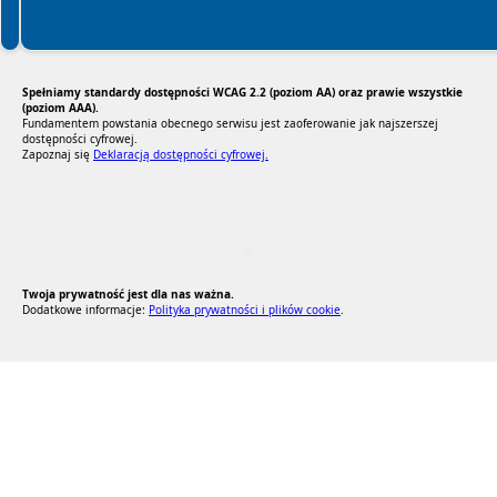
Spełniamy standardy dostępności WCAG 2.2 (poziom AA) oraz prawie wszystkie
(poziom AAA).
Fundamentem powstania obecnego serwisu jest zaoferowanie jak najszerszej
dostępności cyfrowej.
Zapoznaj się
Deklaracją dostępności cyfrowej.
RODO Zgodne
RODO przyjazne narzędzia
Twoja prywatność jest dla nas ważna.
Dodatkowe informacje:
Polityka prywatności i plików cookie
.