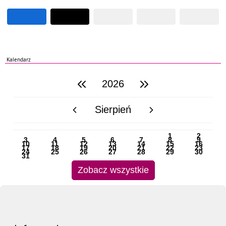
Kalendarz
2026
poprzedni rok
następny rok
Sierpień
poprzedni miesiąc
następny miesiąc
PN
WT
ŚR
CZ
PI
SO
NI
1
2
3
4
5
6
7
8
9
10
11
12
13
14
15
16
17
18
19
20
21
22
23
24
25
26
27
28
29
30
31
Zobacz wszystkie