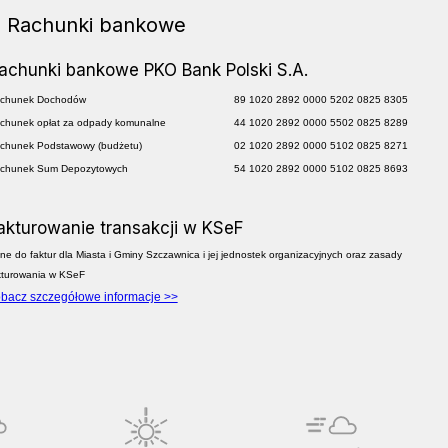
Rachunki bankowe
achunki bankowe PKO Bank Polski S.A.
chunek Dochodów
89 1020 2892 0000 5202 0825 8305
chunek opłat za odpady komunalne
44 1020 2892 0000 5502 0825 8289
chunek Podstawowy (budżetu)
02 1020 2892 0000 5102 0825 8271
chunek Sum Depozytowych
54 1020 2892 0000 5102 0825 8693
akturowanie transakcji w KSeF
ne do faktur dla Miasta i Gminy Szczawnica i jej jednostek organizacyjnych oraz zasady
kturowania w KSeF
bacz szczegółowe informacje >>