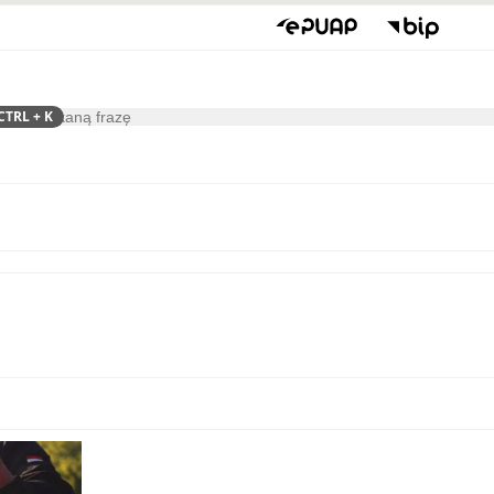
CTRL
+ K
ukaj
Kultura