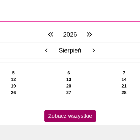
2026
poprzedni rok
następny rok
Sierpień
poprzedni miesiąc
następny miesiąc
5
6
7
12
13
14
19
20
21
26
27
28
Zobacz wszystkie