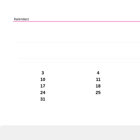
Kalendarz
PN
WT
ŚR
CZ
PI
SO
NI
3
4
10
11
17
18
24
25
31