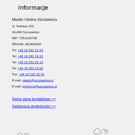
Informacje
Miasto i Gmina Szczawnica
ul. Szalaya 103,
34-460 Szczawnica
NIP: 7351026738
REGON: 491893262
Tel:
+48 18 262 22 03
Tel:
+48 18 262 24 62
Tel:
+48 18 262 25 14
Tel:
+48 18 262 23 63
Fax:
+48 18 262 25 30
E-mail:
miasto@szczawnica.pl
E-mail:
promocja@szczawnica.pl
Pełne dane kontaktowe >>
Deklaracja dostępności >>