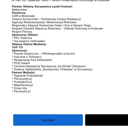
dr hab. inż. Sylwester Tabor – Rektor Uniwersytetu Rolniczego w Krakowie
Partner Główny Szczawnica Lamb Festival:
Małopolska
Partnerzy:
CDR w Brwinowie
Instytut Zootechniki – Państwowy Instytut Badawczy
Agencja Restrukturyzacji i Modernizacji Rolnictwa
Regionalny Związek Hodowców Owiec i Kóz w Nowym Targu
Krajowy Ośrodek Wsparcia Rolnictwa – Oddział Terenowy w Krakowie
Region Pieniny
Sponsorzy Główni:
*
PKL Palenica
*
Szczawnica Uzdrowisko
Główny Patron Medialny:
RMF FM
Sponsorzy:
* Prymat GastroLine – PROfesjonaliści w kuchni
*
Karczma u Polowacy
*
Restauracja Pod Siekierkami
* PCD Salami
* Centrum Dystrybucji Spożywczej „Za-Górski” Zakopane
* Gminna Spółdzielnia „Samopomoc Chłopska” w Szczawnicy
Patroni Medialni:
* Tygodnik Podhalański
*
Pieninyinfo.pl
*
Podhale24.pl
*
MojePieniny.pl
*
Góral Info
*
Pieniny24.pl
Facebook
portal X