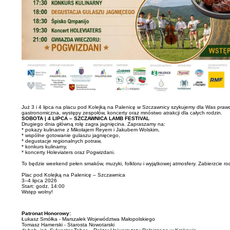
Już 3 i 4 lipca na placu pod Kolejką na Palenicę w Szczawnicy szykujemy dla Was prawd
gastronomiczna, występy zespołów, koncerty oraz mnóstwo atrakcji dla całych rodzin.
SOBOTA | 4 LIPCA – SZCZAWNICA LAMB FESTIVAL
Drugiego dnia główną rolę zagra jagnięcina. Zapraszamy na:
* pokazy kulinarne z Mikołajem Reyem i Jakubem Wolskim,
* wspólne gotowanie gulaszu jagnięcego,
* degustacje regionalnych potraw,
* konkurs kulinarny,
* koncerty Holeviaters oraz Pogwizdani.
To będzie weekend pełen smaków, muzyki, folkloru i wyjątkowej atmosfery. Zabierzcie rod
Plac pod Kolejką na Palenicę – Szczawnica
3–4 lipca 2026
Start: godz. 14:00
Wstęp wolny!
Patronat Honorowy:
Łukasz Smółka - Marszałek Województwa Małopolskiego
Tomasz Hamerski - Starosta Nowotarski