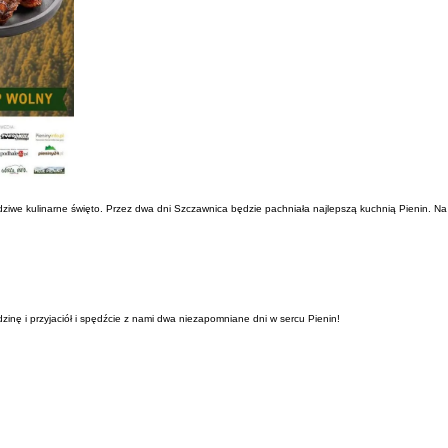
ziwe kulinarne święto. Przez dwa dni Szczawnica będzie pachniała najlepszą kuchnią Pienin. Na 
zinę i przyjaciół i spędźcie z nami dwa niezapomniane dni w sercu Pienin!