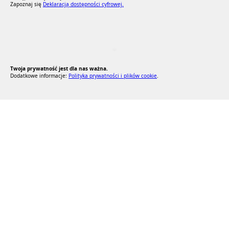
Zapoznaj się
Deklaracją dostępności cyfrowej.
RODO Zgodne
RODO przyjazne narzędzia
Twoja prywatność jest dla nas ważna.
Dodatkowe informacje:
Polityka prywatności i plików cookie
.