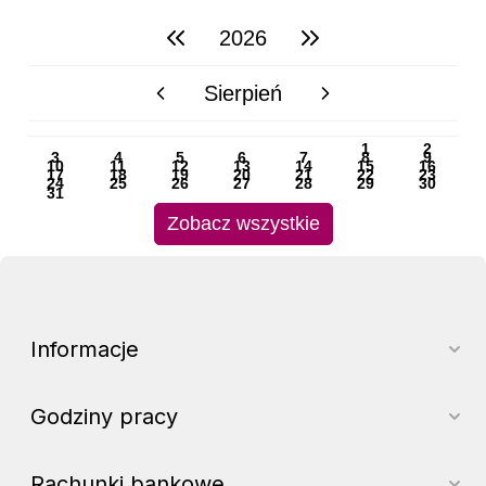
2026
poprzedni rok
następny rok
Sierpień
poprzedni miesiąc
następny miesiąc
PN
WT
ŚR
CZ
PI
SO
NI
1
2
3
4
5
6
7
8
9
10
11
12
13
14
15
16
17
18
19
20
21
22
23
24
25
26
27
28
29
30
31
Zobacz wszystkie
Informacje
Godziny pracy
Rachunki bankowe