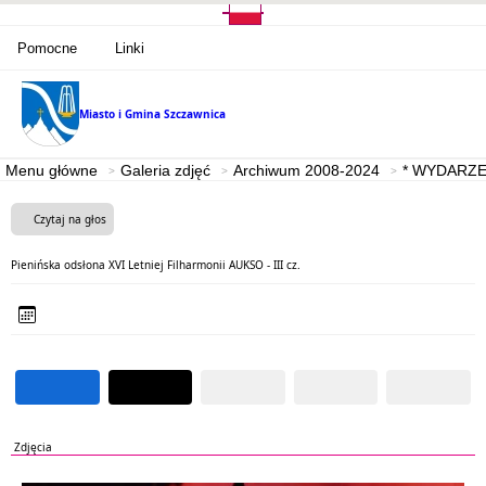
Pomocne
Linki
Miasto i Gmina
Szczawnica
Menu główne
Galeria zdjęć
Archiwum 2008-2024
* WYDARZE
Czytaj na głos
Pienińska odsłona XVI Letniej Filharmonii AUKSO - III cz.
Zdjęcia