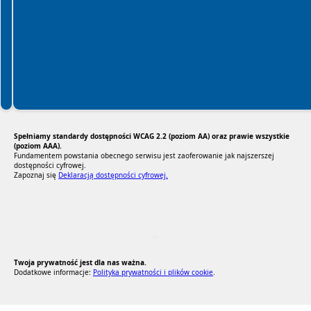
Spełniamy standardy dostępności WCAG 2.2 (poziom AA) oraz prawie wszystkie
(poziom AAA).
Fundamentem powstania obecnego serwisu jest zaoferowanie jak najszerszej
dostępności cyfrowej.
Zapoznaj się
Deklaracją dostępności cyfrowej.
RODO Zgodne
RODO przyjazne narzędzia
Twoja prywatność jest dla nas ważna.
Dodatkowe informacje:
Polityka prywatności i plików cookie
.