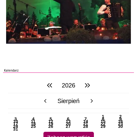
Kalendarz
2026
poprzedni rok
następny rok
Sierpień
poprzedni miesiąc
następny miesiąc
PN
WT
ŚR
CZ
PI
SO
NI
1
2
3
4
5
6
7
8
9
10
11
12
13
14
15
16
17
18
19
20
21
22
23
24
25
26
27
28
29
30
31