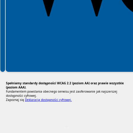
Spełniamy standardy dostępności WCAG 2.2 (poziom AA) oraz prawie wszystkie
(poziom AAA).
Fundamentem powstania obecnego serwisu jest zaoferowanie jak najszerszej
dostępności cyfrowej.
Zapoznaj się
Deklaracją dostępności cyfrowej.
RODO Zgodne
RODO przyjazne narzędzia