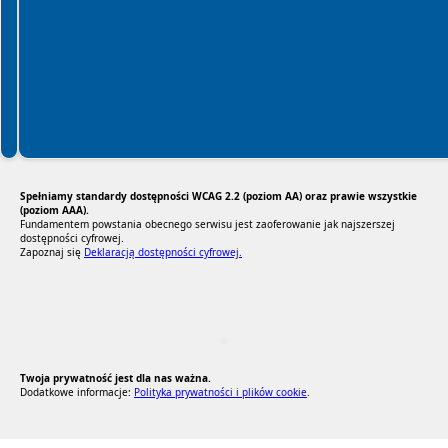
Spełniamy standardy dostępności WCAG 2.2 (poziom AA) oraz prawie wszystkie
(poziom AAA).
Fundamentem powstania obecnego serwisu jest zaoferowanie jak najszerszej
dostępności cyfrowej.
Zapoznaj się
Deklaracją dostępności cyfrowej.
RODO Zgodne
RODO przyjazne narzędzia
Twoja prywatność jest dla nas ważna.
Dodatkowe informacje:
Polityka prywatności i plików cookie
.