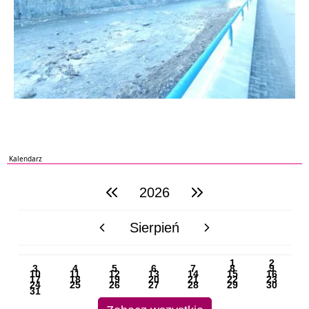
Kalendarz
2026
poprzedni rok
następny rok
Sierpień
poprzedni miesiąc
następny miesiąc
PN
WT
ŚR
CZ
PI
SO
NI
1
2
3
4
5
6
7
8
9
10
11
12
13
14
15
16
17
18
19
20
21
22
23
24
25
26
27
28
29
30
31