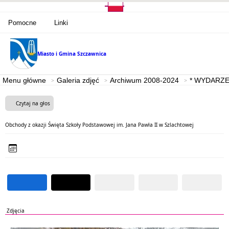
Pomocne
Linki
Miasto i Gmina
Szczawnica
Menu główne
Galeria zdjęć
Archiwum 2008-2024
* WYDARZE
Czytaj na głos
Obchody z okazji Święta Szkoły Podstawowej im. Jana Pawła II w Szlachtowej
Zdjęcia