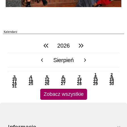
Kalendarz
2026
poprzedni rok
następny rok
Sierpień
poprzedni miesiąc
następny miesiąc
PN
WT
ŚR
CZ
PI
SO
NI
1
2
3
4
5
6
7
8
9
10
11
12
13
14
15
16
17
18
19
20
21
22
23
24
25
26
27
28
29
30
31
Zobacz wszystkie
Informacje