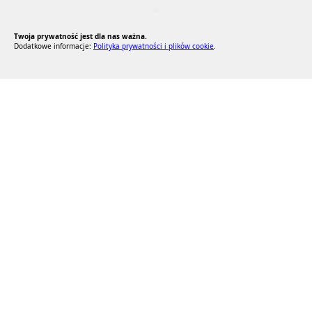
RODO Zgodne
RODO przyjazne narzędzia
Twoja prywatność jest dla nas ważna.
Dodatkowe informacje:
Polityka prywatności i plików cookie
.