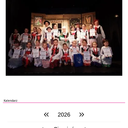
Kalendarz
2026
poprzedni rok
następny rok
poprzedni miesiąc
następny miesiąc