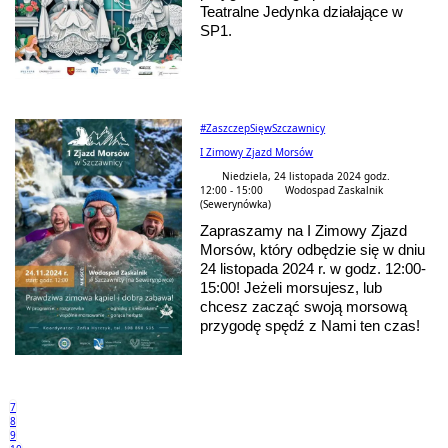
Teatralne Jedynka działające w
SP1.
#ZaszczepSięwSzczawnicy
I Zimowy Zjazd Morsów
Niedziela, 24 listopada 2024 godz.
12:00 - 15:00
Wodospad Zaskalnik
(Sewerynówka)
Zapraszamy na I Zimowy Zjazd
Morsów, który odbędzie się w dniu
24 listopada 2024 r. w godz. 12:00-
15:00! Jeżeli morsujesz, lub
chcesz zacząć swoją morsową
przygodę spędź z Nami ten czas!
7
8
9