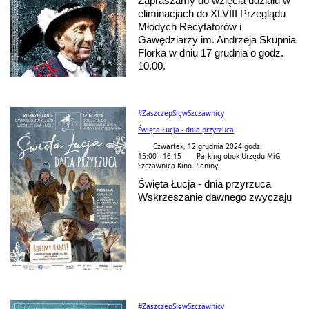
Zapraszamy do wzięcia udziału w
eliminacjach do XLVIII Przeglądu
Młodych Recytatorów i
Gawędziarzy im. Andrzeja Skupnia
Florka w dniu 17 grudnia o godz.
10.00.
#ZaszczepSięwSzczawnicy
Święta Łucja - dnia przyrzuca
Czwartek, 12 grudnia 2024 godz.
15:00 - 16:15
Parking obok Urzędu MiG
Szczawnica Kino Pieniny
Święta Łucja - dnia przyrzuca
Wskrzeszanie dawnego zwyczaju
#ZaszczepSięwSzczawnicy