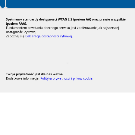
Spełniamy standardy dostępności WCAG 2.2 (poziom AA) oraz prawie wszystkie
(poziom AAA).
Fundamentem powstania obecnego serwisu jest zaoferowanie jak najszerszej
dostępności cyfrowej.
Zapoznaj się
Deklaracją dostępności cyfrowej.
RODO Zgodne
RODO przyjazne narzędzia
Twoja prywatność jest dla nas ważna.
Dodatkowe informacje:
Polityka prywatności i plików cookie
.