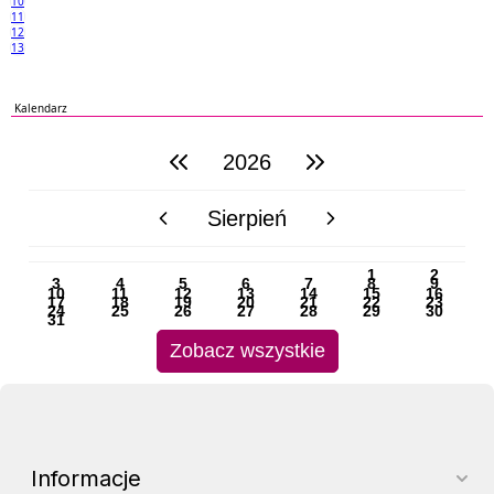
10
11
12
13
Kalendarz
2026
poprzedni rok
następny rok
Sierpień
poprzedni miesiąc
następny miesiąc
PN
WT
ŚR
CZ
PI
SO
NI
1
2
3
4
5
6
7
8
9
10
11
12
13
14
15
16
17
18
19
20
21
22
23
24
25
26
27
28
29
30
31
Zobacz wszystkie
Informacje