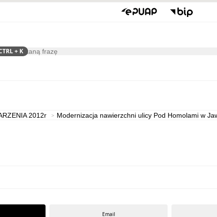
CTRL
+ K
ukaj
Kultura
ARZENIA 2012r
Modernizacja nawierzchni ulicy Pod Homolami w Jaw
Email