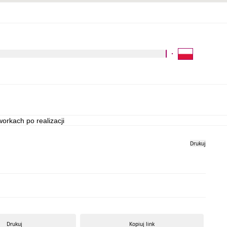
Kliknij aby wyszukać za 
Galeria zdjęć
orkach po realizacji
Drukuj
Drukuj
Kopiuj link