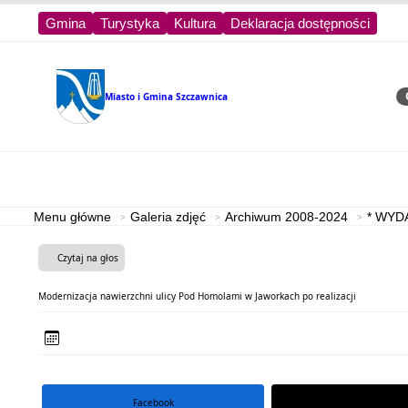
Gmina
Turystyka
Kultura
Deklaracja dostępności
Miasto i Gmina
Szczawnica
Sz
Strona główna
Turystyka
Menu główne
Galeria zdjęć
Archiwum 2008-2024
* WYD
Czytaj na głos
Modernizacja nawierzchni ulicy Pod Homolami w Jaworkach po realizacji
Facebook
portal X