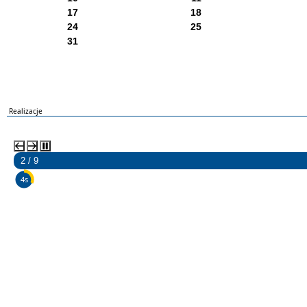
17
18
24
25
31
Realizacje
2 / 9
3s