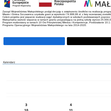
Zarząd Województwa Małopolskiego podjął decyzję o zwiększeniu środków na realizację progr
Miasto i Gmina Szczawnica uzyskała grant w wysokości 74.999,99 zł, z listy rezerwowej zostali
Celem projektu jest wsparcie realizacji zajęć dydaktycznych w szkołach podstawowych poprz
Maksymalna wartość wsparcia w ramach grantu przypadająca na jedną szkołę wynosi 25.000,0
Program realizowany w ramach 10 Osi Priorytetowej Wiedza i Kompetencje, Poddziałanie 10.1.
Programu Operacyjnego Województwa Małopolskiego na lata 2014-2020.
Kalendarz
PN
WT
ŚR
CZ
PI
SO
NI
3
4
10
11