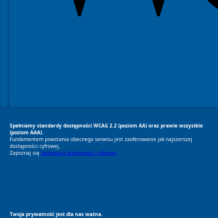
Spełniamy standardy dostępności WCAG 2.2 (poziom AA) oraz prawie wszystkie
(poziom AAA).
Fundamentem powstania obecnego serwisu jest zaoferowanie jak najszerszej
dostępności cyfrowej.
Zapoznaj się
Deklaracją dostępności cyfrowej.
RODO Zgodne
RODO przyjazne narzędzia
Twoja prywatność jest dla nas ważna.