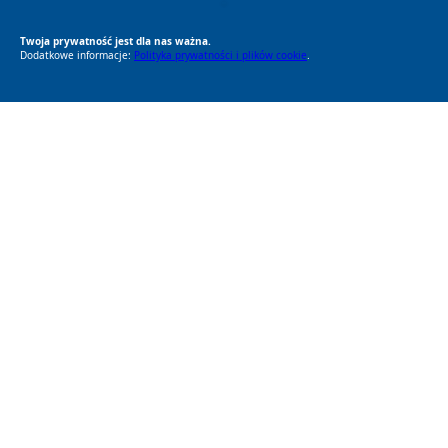
RODO Zgodne
RODO przyjazne narzędzia
Twoja prywatność jest dla nas ważna.
Dodatkowe informacje:
Polityka prywatności i plików cookie
.