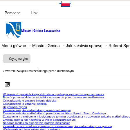
Pomocne
Linki
Miasto i Gmina
Szczawnica
Menu główne
Miasto i Gmina
Jak załatwic sprawę
Referat Sp
Czytaj na głos
Zawarcie związku małżeńskiego przed duchownym
Wpisanie do polskich ksiąg aktu stanu cywilnego sporządzonego za granicą
Powrót po rozwodzie do nazwiska noszonego przed zawarciem małżeństwa
Oświadczenie o zmianie imienia dziecka
Oświadczenie o uznaniu dziecka
Rejestracja zgonu
Zawarcie związku małżeńskiego przed duchownym
Zawarcie związku małżeńskiego przed Kierownikiem Urzędu Stanu Cywilnego
Zezwolenie na skrócenie miesięcznego terminu oczekiwania na zawarcie związku małżeńskieg
Zmiana imienia lub nazwiska w trybie administracyjnym
Nadanie medali za długoletnie pożycie małżeńskie
Zaświadczenie o zdolności prawnej do zawarcia związku małżeńskiego za granicą
Wydawanie odpisów aktów stanu cywilnego