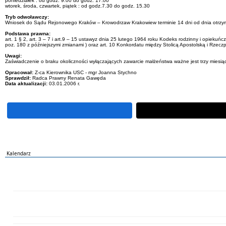
poniedziałek : od godz. 9.00 do godz. 17.00
wtorek, środa, czwartek, piątek : od godz.7.30 do godz. 15.30
Tryb odwoławczy:
Wniosek do Sądu Rejonowego Kraków – Krowodrzaw Krakowiew terminie 14 dni od dnia otrzy
Podstawa prawna:
art. 1 § 2, art. 3 – 7 i art.9 – 15 ustawyz dnia 25 lutego 1964 roku Kodeks rodzinny i opiekuń
poz. 180 z późniejszymi zmianami ) oraz art. 10 Konkordatu między Stolicą Apostolską i Rzecz
Uwagi:
Zaświadczenie o braku okoliczności wyłączających zawarcie małżeństwa ważne jest trzy miesią
Opracował:
Z-ca Kierownika USC - mgr Joanna Stychno
Sprawdził:
Radca Prawny Renata Gawęda
Data aktualizacji:
03.01.2006 r.
Kalendarz
PN
WT
ŚR
CZ
PI
SO
NI