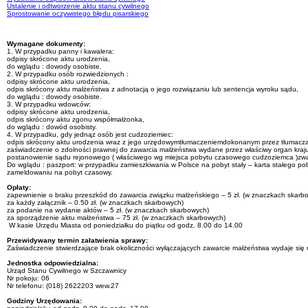
Ustalenie i odtworzenie aktu stanu cywilnego
Sprostowanie oczywistego błędu pisarskiego
Wymagane dokumenty:
1. W przypadku panny i kawalera:
odpisy skrócone aktu urodzenia,
do wglądu : dowody osobiste.
2. W przypadku osób rozwiedzionych :
odpisy skrócone aktu urodzenia,
odpis skrócony aktu małżeństwa z adnotacją o jego rozwiązaniu lub sentencja wyroku sądu,
do wglądu : dowody osobiste.
3. W przypadku wdowców:
odpisy skrócone aktu urodzenia,
odpis skrócony aktu zgonu współmałżonka,
do wglądu : dowód osobisty.
4. W przypadku, gdy jednąz osób jest cudzoziemiec:
odpis skrócony aktu urodzenia wraz z jego urzędowymtłumaczeniemdokonanym przez tłumacza
zaświadczenie o zdolności prawnej do zawarcia małżeństwa wydane przez właściwy organ kraj
postanowienie sądu rejonowego ( właściwego wg miejsca pobytu czasowego cudzoziemca )zwa
Do wglądu : paszport: w przypadku zamieszkiwania w Polsce na pobyt stały – karta stałego 
zameldowaniu na pobyt czasowy.
Opłaty:
zapewnienie o braku przeszkód do zawarcia związku małżeńskiego – 5 zł. (w znaczkach skarb
za każdy załącznik – 0.50 zł. (w znaczkach skarbowych)
za podanie na wydanie aktów – 5 zł. (w znaczkach skarbowych)
za sporządzenie aktu małżeństwa – 75 zł. (w znaczkach skarbowych)
W kasie Urzędu Miasta od poniedziałku do piątku od godz. 8.00 do 14.00
Przewidywany termin załatwienia sprawy:
Zaświadczenie stwierdzające brak okoliczności wyłączających zawarcie małżeństwa wydaje się
Jednostka odpowiedzialna:
Urząd Stanu Cywilnego w Szczawnicy
Nr pokoju: 06
Nr telefonu: (018) 2622203 wew.27
Godziny Urzędowania: