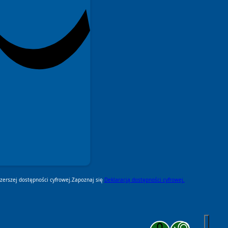
erszej dostępności cyfrowej.
Zapoznaj się
Deklaracją dostępności cyfrowej.
Zakończ komunikację głosową
Zakończ czytanie pod k