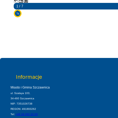
2 / 7
5s
Informacje
Miasto i Gmina Szczawnica
ul. Szalaya 103,
34-460 Szczawnica
NIP: 7351026738
REGON: 491893262
Tel:
+48 18 262 22 03