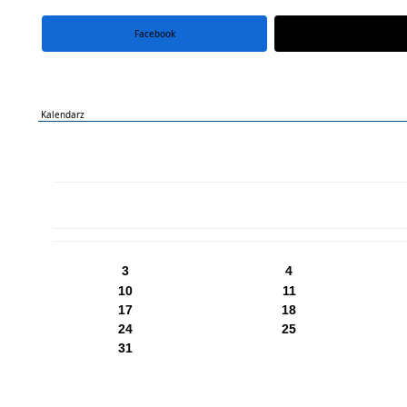
Facebook
portal X
Kalendarz
PN
WT
ŚR
CZ
PI
SO
NI
3
4
10
11
17
18
24
25
31