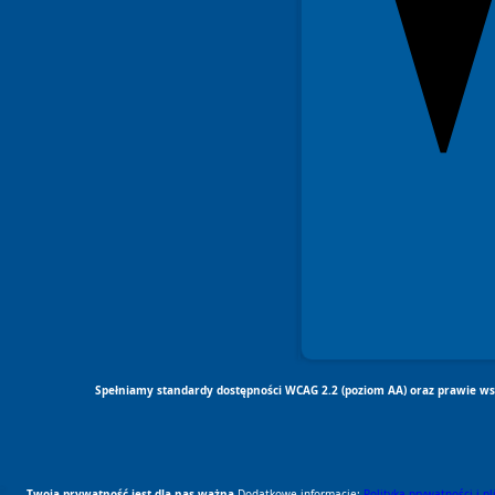
Spełniamy standardy dostępności WCAG 2.2 (poziom AA) oraz prawie wsz
Twoja prywatność jest dla nas ważna.
Dodatkowe informacje:
Polityka prywatności i p
RODO Zgodne
RODO przyjazne narzędzia