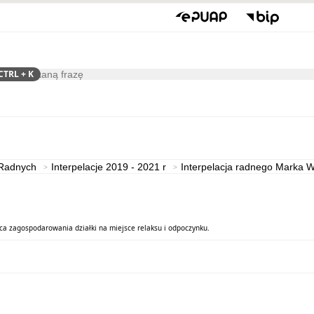
CTRL
+ K
ukaj
Gospodarka
Współpraca
 Radnych
Interpelacje 2019 - 2021 r
Interpelacja radnego Marka W
ca zagospodarowania działki na miejsce relaksu i odpoczynku.