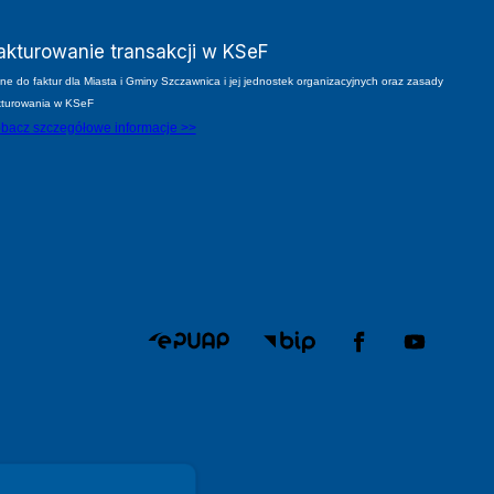
akturowanie transakcji w KSeF
ne do faktur dla Miasta i Gminy Szczawnica i jej jednostek organizacyjnych oraz zasady
kturowania w KSeF
bacz szczegółowe informacje >>