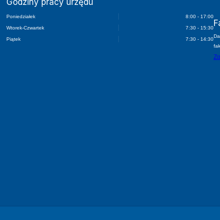
Godziny pracy urzędu
Poniedziałek
8:00 - 17:00
F
Wtorek-Czwartek
7:30 - 15:30
Da
Piątek
7:30 - 14:30
fa
Zo