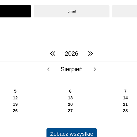
Email
2026
poprzedni rok
następny rok
Sierpień
poprzedni miesiąc
następny miesiąc
5
6
7
12
13
14
19
20
21
26
27
28
Zobacz wszystkie