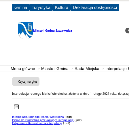
Gmina
Turystyka
Kultura
Deklaracja dostępności
Miasto i Gmina
Szczawnica
Sz
Strona główna
Miasto i Gmina
Menu główne
Miasto i Gmina
Rada Miejska
Interpelacje
Czytaj na głos
Interpelacja radnego Marka Wierciocha, złożona w dniu 1 lutego 2021 roku, dotyczą
Interpelacja radnego Marka Wierciocha
(.pdf)
Pismo do Burmistrza przekazujące interpelację
(.pdf)
Odpowiedź Burmistrza na interpelację
(.pdf)