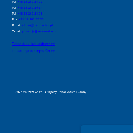
Tel:
+48 18 262 24 62
Tel:
+48 18 262 25 14
Tel:
+48 18 262 23 63
Fax:
+48 18 262 25 30
E-mail:
miasto@szczawnica.pl
E-mail:
promocja@szczawnica.pl
Pełne dane kontaktowe >>
Deklaracja dostępności >>
2026 © Szczawnica - Oficjalny Portal Miasta i Gminy
Spełniamy standardy WCAG 2.2
Spełniamy standardy W3C