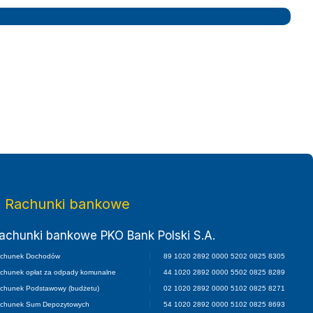
twa Małopolskiego
Rachunki bankowe
achunki bankowe PKO Bank Polski S.A.
chunek Dochodów
89 1020 2892 0000 5202 0825 8305
chunek opłat za odpady komunalne
44 1020 2892 0000 5502 0825 8289
chunek Podstawowy (budżetu)
02 1020 2892 0000 5102 0825 8271
chunek Sum Depozytowych
54 1020 2892 0000 5102 0825 8693