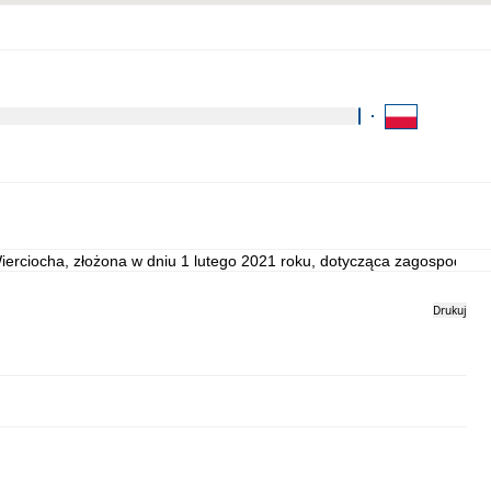
Kliknij aby wyszukać za 
Kontakt
Strona archiwalna
ierciocha, złożona w dniu 1 lutego 2021 roku, dotycząca zagospodarowa
Drukuj