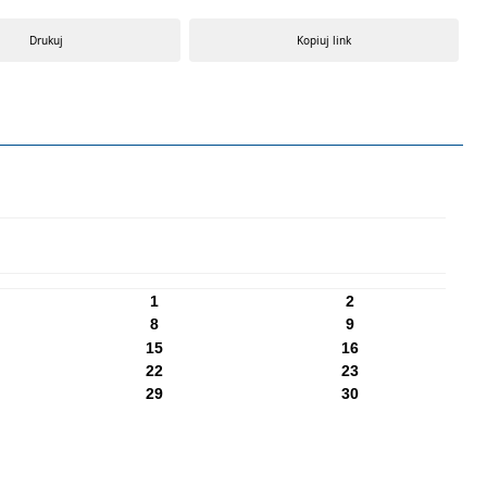
Drukuj
Kopiuj link
1
2
8
9
15
16
22
23
29
30