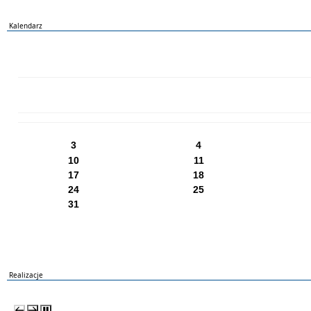
Kalendarz
PN
WT
ŚR
CZ
PI
SO
NI
3
4
10
11
17
18
24
25
31
Realizacje