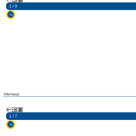
2 / 9
5s
EU
Informacje
2 / 7
5s
Biblioteka