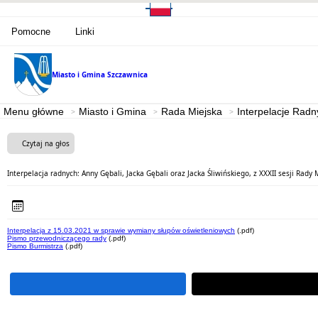
Pomocne
Linki
Miasto i Gmina
Szczawnica
Menu główne
Miasto i Gmina
Rada Miejska
Interpelacje Radn
Czytaj na głos
Interpelacja radnych: Anny Gębali, Jacka Gębali oraz Jacka Śliwińskiego, z XXXII sesji Rady M
Interpelacja z 15.03.2021 w sprawie wymiany słupów oświetleniowych
(.pdf)
Pismo przewodniczącego rady
(.pdf)
Pismo Burmistrza
(.pdf)