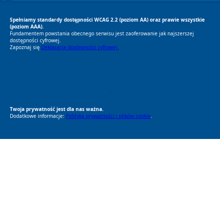
Spełniamy standardy dostępności WCAG 2.2 (poziom AA) oraz prawie wszystkie
(poziom AAA).
Fundamentem powstania obecnego serwisu jest zaoferowanie jak najszerszej
dostępności cyfrowej.
Zapoznaj się
Deklaracją dostępności cyfrowej.
RODO Zgodne
RODO przyjazne narzędzia
Twoja prywatność jest dla nas ważna.
Dodatkowe informacje:
Polityka prywatności i plików cookie
.