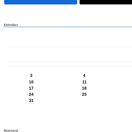
Kalendarz
PN
WT
ŚR
CZ
PI
SO
NI
3
4
10
11
17
18
24
25
31
Realizacje