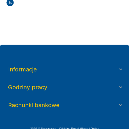
5s
Informacje
Godziny pracy
Rachunki bankowe
2026 © Szczawnica - Oficjalny Portal Miasta i Gminy