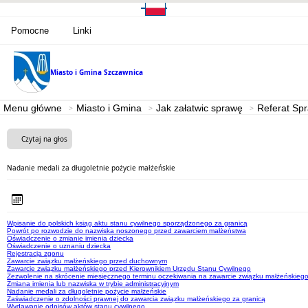
Pomocne
Linki
Miasto i Gmina
Szczawnica
Menu główne
Miasto i Gmina
Jak załatwic sprawę
Referat Sp
Czytaj na głos
Nadanie medali za długoletnie pożycie małżeńskie
Wpisanie do polskich ksiąg aktu stanu cywilnego sporządzonego za granicą
Powrót po rozwodzie do nazwiska noszonego przed zawarciem małżeństwa
Oświadczenie o zmianie imienia dziecka
Oświadczenie o uznaniu dziecka
Rejestracja zgonu
Zawarcie związku małżeńskiego przed duchownym
Zawarcie związku małżeńskiego przed Kierownikiem Urzędu Stanu Cywilnego
Zezwolenie na skrócenie miesięcznego terminu oczekiwania na zawarcie związku małżeńskieg
Zmiana imienia lub nazwiska w trybie administracyjnym
Nadanie medali za długoletnie pożycie małżeńskie
Zaświadczenie o zdolności prawnej do zawarcia związku małżeńskiego za granicą
Wydawanie odpisów aktów stanu cywilnego