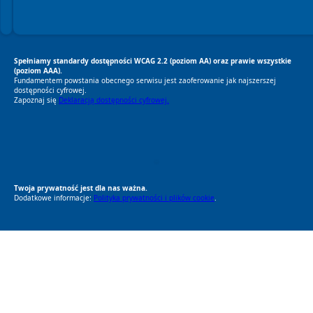
Spełniamy standardy dostępności WCAG 2.2 (poziom AA) oraz prawie wszystkie
(poziom AAA).
Fundamentem powstania obecnego serwisu jest zaoferowanie jak najszerszej
dostępności cyfrowej.
Zapoznaj się
Deklaracją dostępności cyfrowej.
RODO Zgodne
RODO przyjazne narzędzia
Twoja prywatność jest dla nas ważna.
Dodatkowe informacje:
Polityka prywatności i plików cookie
.