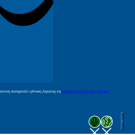
erszej dostępności cyfrowej.
Zapoznaj się
Deklaracją dostępności cyfrowej.
Zakończ komunikację głosową
Zakończ czytanie pod k