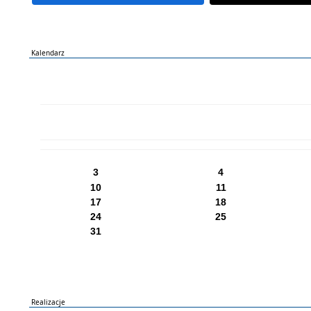
Kalendarz
PN
WT
ŚR
CZ
PI
SO
NI
3
4
10
11
17
18
24
25
31
Realizacje