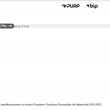
CTRL
+ K
ukaj
Gospodarka
Współpraca
a”, współfinansowany w ramach Programu: Fundusze Europejskie dla Małopolski 2021-2027.