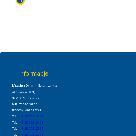
5s
Informacje
Miasto i Gmina Szczawnica
ul. Szalaya 103,
34-460 Szczawnica
NIP: 7351026738
REGON: 491893262
Tel:
+48 18 262 22 03
Tel:
+48 18 262 24 62
Tel:
+48 18 262 25 14
Tel:
+48 18 262 23 63