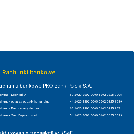
twa Małopolskiego
Rachunki bankowe
achunki bankowe PKO Bank Polski S.A.
chunek Dochodów
89 1020 2892 0000 5202 0825 8305
chunek opłat za odpady komunalne
44 1020 2892 0000 5502 0825 8289
chunek Podstawowy (budżetu)
02 1020 2892 0000 5102 0825 8271
chunek Sum Depozytowych
54 1020 2892 0000 5102 0825 8693
akturowanie transakcji w KSeF