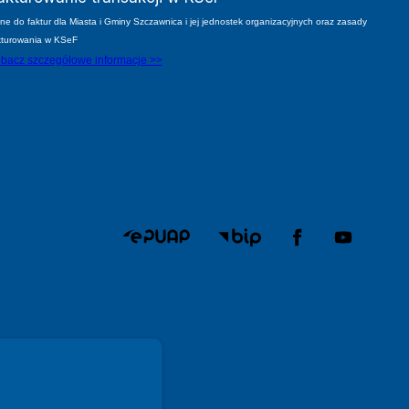
ne do faktur dla Miasta i Gminy Szczawnica i jej jednostek organizacyjnych oraz zasady
kturowania w KSeF
bacz szczegółowe informacje >>