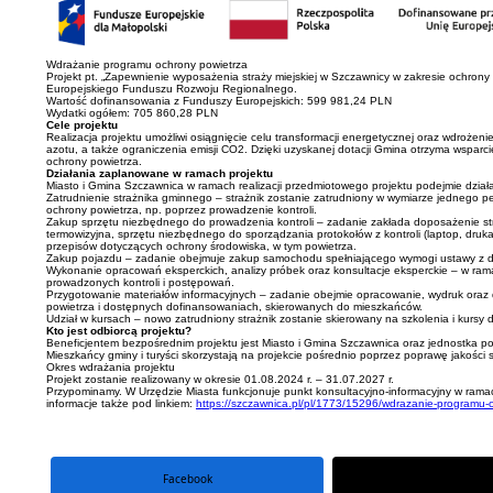
Wdrażanie programu ochrony powietrza
Projekt pt. „Zapewnienie wyposażenia straży miejskiej w Szczawnicy w zakresie ochro
Europejskiego Funduszu Rozwoju Regionalnego.
Wartość dofinansowania z Funduszy Europejskich: 599 981,24 PLN
Wydatki ogółem: 705 860,28 PLN
Cele projektu
Realizacja projektu umożliwi osiągnięcie celu transformacji energetycznej oraz wdroże
azotu, a także ograniczenia emisji CO2. Dzięki uzyskanej dotacji Gmina otrzyma wsparc
ochrony powietrza.
Działania zaplanowane w ramach projektu
Miasto i Gmina Szczawnica w ramach realizacji przedmiotowego projektu podejmie działa
Zatrudnienie strażnika gminnego – strażnik zostanie zatrudniony w wymiarze jednego 
ochrony powietrza, np. poprzez prowadzenie kontroli.
Zakup sprzętu niezbędnego do prowadzenia kontroli – zadanie zakłada doposażenie stra
termowizyjna, sprzętu niezbędnego do sporządzania protokołów z kontroli (laptop, druka
przepisów dotyczących ochrony środowiska, w tym powietrza.
Zakup pojazdu – zadanie obejmuje zakup samochodu spełniającego wymogi ustawy z dnia 
Wykonanie opracowań eksperckich, analizy próbek oraz konsultacje eksperckie – w ram
prowadzonych kontroli i postępowań.
Przygotowanie materiałów informacyjnych – zadanie obejmie opracowanie, wydruk oraz 
powietrza i dostępnych dofinansowaniach, skierowanych do mieszkańców.
Udział w kursach – nowo zatrudniony strażnik zostanie skierowany na szkolenia i kursy
Kto jest odbiorcą projektu?
Beneficjentem bezpośrednim projektu jest Miasto i Gmina Szczawnica oraz jednostka po
Mieszkańcy gminy i turyści skorzystają na projekcie pośrednio poprzez poprawę jakości
Okres wdrażania projektu
Projekt zostanie realizowany w okresie 01.08.2024 r. – 31.07.2027 r.
Przypominamy. W Urzędzie Miasta funkcjonuje punkt konsultacyjno-informacyjny w rama
informacje także pod linkiem:
https://szczawnica.pl/pl/1773/15296/wdrazanie-programu-
Facebook
portal X