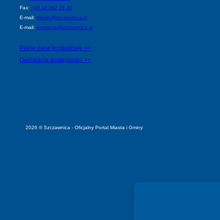
Fax:
+48 18 262 25 30
E-mail:
miasto@szczawnica.pl
E-mail:
promocja@szczawnica.pl
Pełne dane kontaktowe >>
Deklaracja dostępności >>
2026 © Szczawnica - Oficjalny Portal Miasta i Gminy
Spełniamy standardy WCAG 2.2
Spełniamy standardy W3C