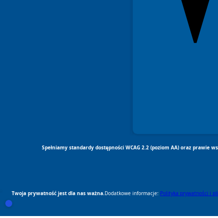
Spełniamy standardy dostępności WCAG 2.2 (poziom AA) oraz prawie wsz
Twoja prywatność jest dla nas ważna.
Dodatkowe informacje:
Polityka prywatności i p
RODO Zgodne
RODO przyjazne narzędzia
Otwórz ustawienia zgód cookie i zgód RODO