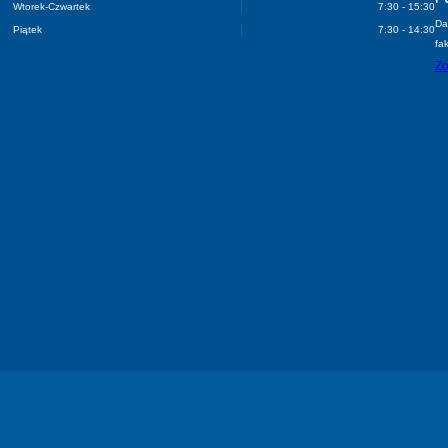
Wtorek-Czwartek
7:30 - 15:30
Da
Piątek
7:30 - 14:30
fa
Zo