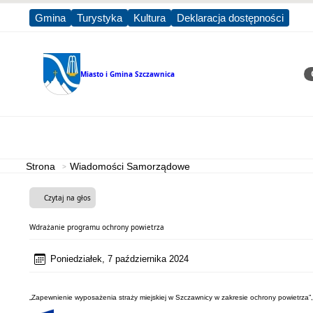
Gmina
Turystyka
Kultura
Deklaracja dostępności
Miasto i Gmina
Szczawnica
Sz
Strona główna
Miasto i Gmina
Strona
Wiadomości Samorządowe
Czytaj na głos
Wdrażanie programu ochrony powietrza
Poniedziałek, 7 października 2024
„Zapewnienie wyposażenia straży miejskiej w Szczawnicy w zakresie ochrony powietrz