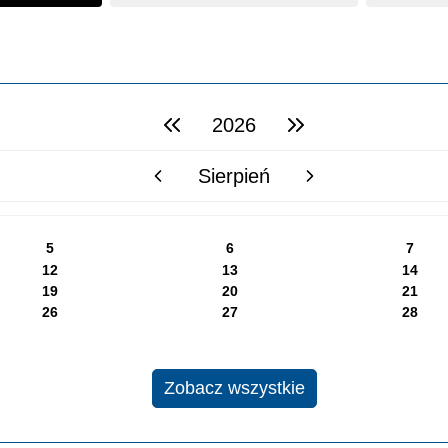
2026
poprzedni rok
następny rok
Sierpień
poprzedni miesiąc
następny miesiąc
5
6
7
12
13
14
19
20
21
26
27
28
Zobacz wszystkie