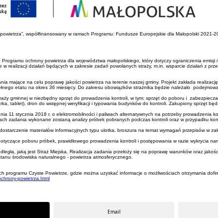
ny powietrza”, współfinansowany w ramach Programu: Fundusze Europejskie dla Małopolski 2021-2
nie Programu ochrony powietrza dla województwa małopolskiego, który dotyczy ograniczenia emisj
ie w realizacji działań będących w zakresie zadań powołanych straży, m.in. wsparcie działań z p
nia mające na celu poprawę jakości powietrza na terenie naszej gminy. Projekt zakłada realizac
pełnego etatu na okres 36 miesięcy. Do zakresu obowiązków strażnika będzie należało podejmowa
ży gminnej w niezbędny sprzęt do prowadzenia kontroli, w tym: sprzęt do poboru i zabezpieczani
rka, tablet), dron do wstępnej weryfikacji i typowania budynków do kontroli. Zakupiony sprzęt b
11 stycznia 2018 r. o elektromobilności i paliwach alternatywnych na potrzeby prowadzenia kon
ach zadania wykonane zostaną analizy próbek pobranych podczas kontroli oraz w przypadku koni
dostarczenie materiałów informacyjnych typu ulotka, broszura na temat wymagań przepisów w za
 dotyczące poboru próbek, prawidłowego prowadzenia kontroli i postępowania w razie wykrycia na
dległa, jaką jest Straż Miejska. Realizacja zadania przełoży się na poprawę warunków oraz jak
 stanu środowiska naturalnego - powietrza atmosferycznego.
ch programu Czyste Powietrze, gdzie można uzyskać informacje o możliwościach otrzymania dofin
ochrony-powietrza.html
Email