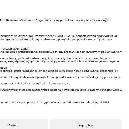
027, Działania: Wdrażanie Programu ochrony powietrza, przy wsparciu finansowym
i i zmniejszenia stężeń: pyłu zawieszonego PM10 i PM2,5, benzo(a)pirenu oraz dwutlenku
rzestrzegania przepisów ochrony środowiska z priorytetowym potraktowaniem przepisów
ję następujących zadań:
nie działań z przestrzegania przepisów ochrony środowiska z priorytetowym potraktowaniem
a próbek popiołu lub paliwa, czujniki czadu, wilgotnościomierz do drewna, kamera
ędzie wykorzystywany wyłącznie na potrzeby prowadzenia kontroli w zakresie przestrzegania
troli.
eczności, przeprowadzenie konsultacji z biegłym/ekspertem i opracowania eksperckie do
kresie ochrony środowiska z priorytetowym potraktowaniem przepisów dotyczących ochrony
ruszeń oraz szkolenia z obsługi zakupionego sprzętu.
ości wykonywanych zadań związanych z ochroną powietrza na terenie zarówno Miasta i Gminy.
ansowania, a także pomoc w przygotowaniu i złożeniu wniosku o dotację. Wszelkie
Drukuj
Kopiuj link