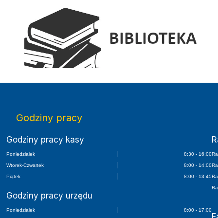
Elektroniczny Dziennik Urzędowy Wojewódz
Godziny pracy
Godziny pracy kasy
R
Poniedziałek
8:30 - 16:00
Ra
Wtorek-Czwartek
8:00 - 14:00
Ra
Piątek
8:00 - 13:45
Ra
Ra
Godziny pracy urzędu
Poniedziałek
8:00 - 17:00
F