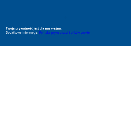
RODO Zgodne
RODO przyjazne narzędzia
Twoja prywatność jest dla nas ważna.
Dodatkowe informacje:
Polityka prywatności i plików cookie
.