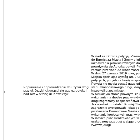
W ślad za złożoną petycją, Przewo
do Burmistrza Miasta i Gminy o i
rozpatrzenia pism kierowanych do
powoływała się Autorka petycji. 
zostało przesłane do wiadomości 
W dniu 27 czerwca 2019 roku, po
Miejska spełniając wymóg art. 9 u
petycjach, podjęła uchwałę w spra
Petycja nie mogła zostać uwzgl
Poprawienie i doprowadzenie do użytku drogi
stanu własnościowego drogi, któr
przy ul. Języki, ciągnącej się wzdłuż potoku i
inwestycji przez miasto.
1
nad nim w stronę ul. Kowalczyk
W aktualnym stanie prawnym, ze s
wykonanie na drodze prac w trybi
drogi zagrażałby bezpieczeństwu 
Jak wynikało z ustaleń Komisji Ska
zagrożenie występowało, dlatego 
przekazana Burmistrzowi Miasta i
wykonanie koniecznych prac, w tr
W ramach prac zrealizowanych w 
uszkodzony przepust w ciągu dro
żwirową drogi.