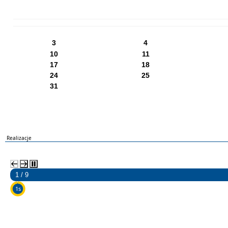
PN
WT
ŚR
CZ
PI
SO
NI
3
4
10
11
17
18
24
25
31
Realizacje
2 / 9
5s