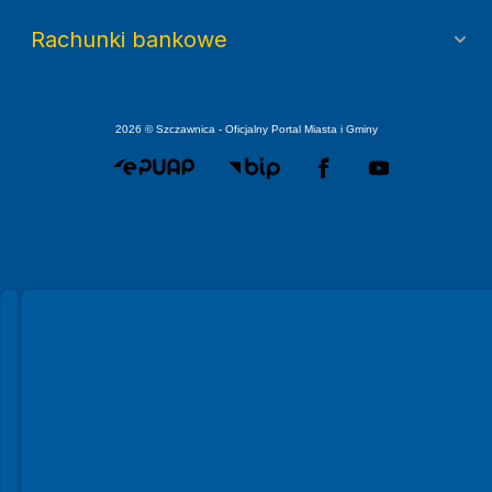
Rachunki bankowe
2026 © Szczawnica - Oficjalny Portal Miasta i Gminy
Spełniamy standardy WCAG 2.2
Spełniamy standardy W3C