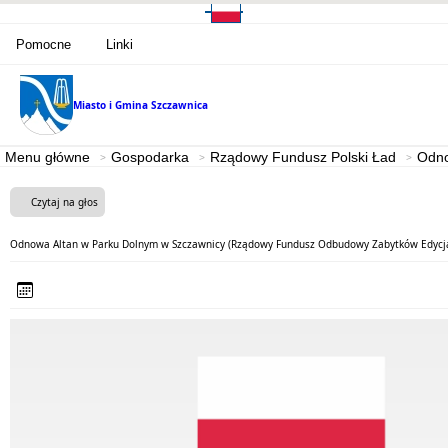
Pomocne
Linki
Miasto i Gmina
Szczawnica
Menu główne
Gospodarka
Rządowy Fundusz Polski Ład
Odno
Czytaj na głos
Odnowa Altan w Parku Dolnym w Szczawnicy (Rządowy Fundusz Odbudowy Zabytków Edycja