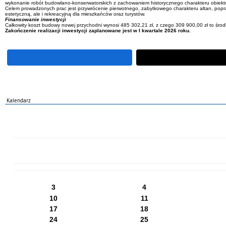
wykonanie robót budowlano-konserwatorskich z zachowaniem historycznego charakteru obiekt
Celem prowadzonych prac jest przywrócenie pierwotnego, zabytkowego charakteru altan, poprawa
estetyczną, ale i rekreacyjną dla mieszkańców oraz turystów.
Finansowanie inwestycji
Całkowity koszt budowy nowej przychodni wynosi 485 302,21 zł, z czego 309 900,00 zł to śr
Zakończenie realizacji inwestycji zaplanowane jest w I kwartale 2026 roku.
Kalendarz
PN
WT
ŚR
CZ
PI
SO
NI
3
4
10
11
17
18
24
25