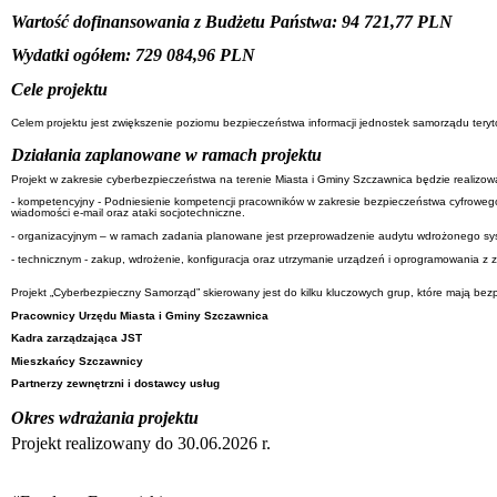
Wartość dofinansowania z Budżetu Państwa: 94 721,77 PLN
Wydatki ogółem: 729 084,96 PLN
Cele projektu
Celem projektu jest zwiększenie poziomu bezpieczeństwa informacji jednostek samorządu tery
Działania zaplanowane w ramach projektu
Projekt w zakresie cyberbezpieczeństwa na terenie Miasta i Gminy Szczawnica będzie realizo
- kompetencyjny - Podniesienie kompetencji pracowników w zakresie bezpieczeństwa cyfrowego
wiadomości e-mail oraz ataki socjotechniczne.
- organizacyjnym – w ramach zadania planowane jest przeprowadzenie audytu wdrożonego s
- technicznym - zakup, wdrożenie, konfiguracja oraz utrzymanie urządzeń i oprogramowania z
Projekt „Cyberbezpieczny Samorząd” skierowany jest do kilku kluczowych grup, które mają bezp
Pracownicy Urzędu Miasta i Gminy Szczawnica
Kadra zarządzająca JST
Mieszkańcy Szczawnicy
Partnerzy zewnętrzni i dostawcy usług
Okres wdrażania projektu
Projekt realizowany do 30.06.2026 r.