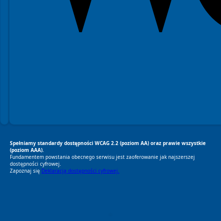
Spełniamy standardy dostępności WCAG 2.2 (poziom AA) oraz prawie wszystkie
(poziom AAA).
Fundamentem powstania obecnego serwisu jest zaoferowanie jak najszerszej
dostępności cyfrowej.
Zapoznaj się
Deklaracją dostępności cyfrowej.
RODO Zgodne
RODO przyjazne narzędzia