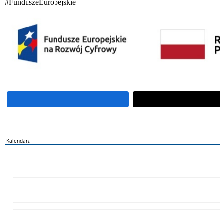
#FunduszeEuropejskie
Kalendarz
PN
WT
ŚR
CZ
PI
SO
NI