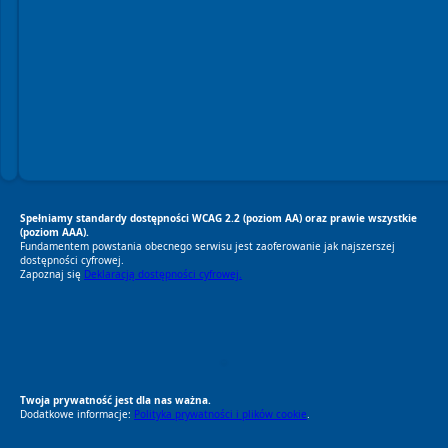
Spełniamy standardy dostępności WCAG 2.2 (poziom AA) oraz prawie wszystkie
(poziom AAA).
Fundamentem powstania obecnego serwisu jest zaoferowanie jak najszerszej
dostępności cyfrowej.
Zapoznaj się
Deklaracją dostępności cyfrowej.
RODO Zgodne
RODO przyjazne narzędzia
Twoja prywatność jest dla nas ważna.
Dodatkowe informacje:
Polityka prywatności i plików cookie
.