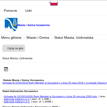
Pomocne
Linki
Miasto i Gmina
Szczawnica
Menu główne
Miasto i Gmina
Statut Miasta, Uzdrowiska
Czytaj na głos
Statut Miasta, Uzdrowiska
Statutu Miasta i Gminy Szczawnica
Uchwała Nr IX/52/2019 Rady Miejskiej w Szczawnicy z dnia 30 maja 2019 r. w sprawie Statutu
Statut Uzdrowiska Szczawnica
-
Uchwała Nr XXXIII/243/09 Rady Miejskiej w Szczawnicy z dnia 30 stycznia 2009 roku
( skan 
-
Załącznik graficzny nr 1
( skan .tif 2.3MB )
-
Załącznik graficzny nr 2
( skan .tif 1.46MB )
Zmiana Statutu Uzdrowiska Szczawnica w 2015 r.: