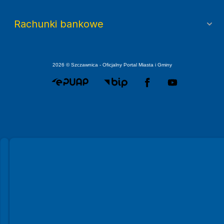
Rachunki bankowe
2026 © Szczawnica - Oficjalny Portal Miasta i Gminy
Spełniamy standardy WCAG 2.2
Spełniamy standardy W3C