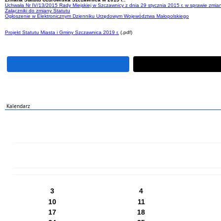
Uchwała Nr IV/13/2015 Rady Miejskiej w Szczawnicy z dnia 29 stycznia 2015 r. w sprawie zmi
Załączniki do zmiany Statutu
Ogłoszenie w Elektronicznym Dzienniku Urzędowym Województwa Małopolskiego
Projekt Statutu Miasta i Gminy Szczawnica 2019 r.
(.pdf)
Kalendarz
PN
WT
ŚR
CZ
PI
SO
NI
3
4
10
11
17
18