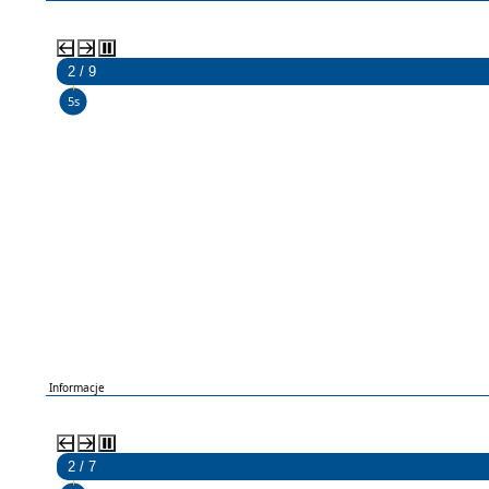
2 / 9
5s
Informacje
2 / 7