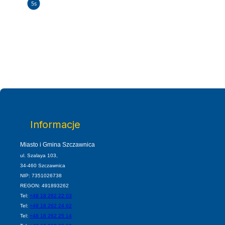
5s
E
Informacje
Miasto i Gmina Szczawnica
ul. Szalaya 103,
34-460 Szczawnica
NIP: 7351026738
REGON: 491893262
Tel:
+48 18 262 22 03