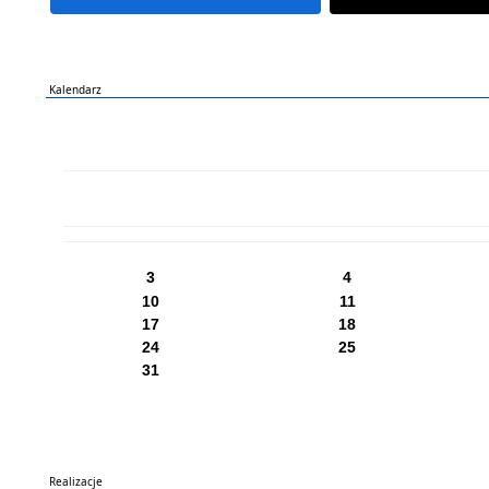
Kalendarz
PN
WT
ŚR
CZ
PI
SO
NI
3
4
10
11
17
18
24
25
31
Realizacje