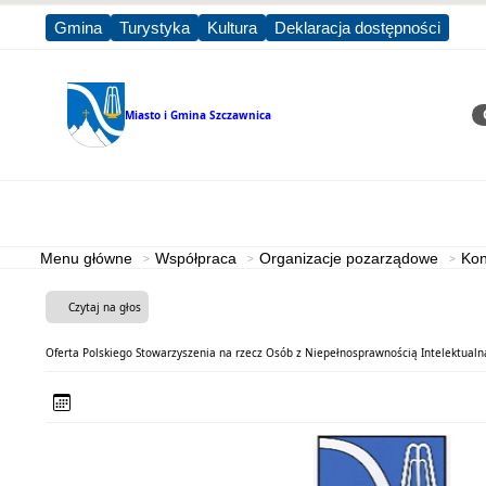
Gmina
Turystyka
Kultura
Deklaracja dostępności
Miasto i Gmina
Szczawnica
Sz
Strona główna
Miasto i Gmina
Menu główne
Współpraca
Organizacje pozarządowe
Kon
Czytaj na głos
Oferta Polskiego Stowarzyszenia na rzecz Osób z Niepełnosprawnością Intelektualną