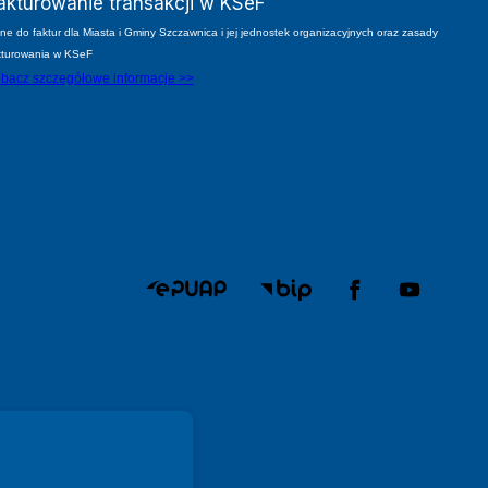
akturowanie transakcji w KSeF
ne do faktur dla Miasta i Gminy Szczawnica i jej jednostek organizacyjnych oraz zasady
kturowania w KSeF
bacz szczegółowe informacje >>