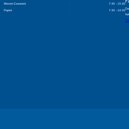
Godziny pracy urzędu
Poniedziałek
8:00 - 17:00
F
Wtorek-Czwartek
7:30 - 15:30
Da
Piątek
7:30 - 14:30
fa
Zo