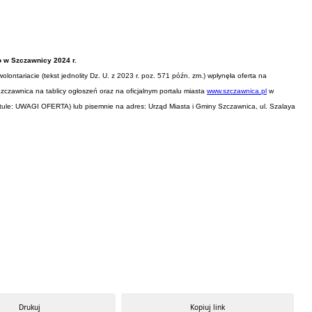
o w Szczawnicy 2024 r.
ontariacie (tekst jednolity Dz. U. z 2023 r. poz. 571 późn. zm.) wpłynęła oferta na
zczawnica na tablicy ogłoszeń oraz na oficjalnym portalu miasta
www.szczawnica.pl
w
ytule: UWAGI OFERTA) lub pisemnie na adres: Urząd Miasta i Gminy Szczawnica, ul. Szalaya
Drukuj
Kopiuj link