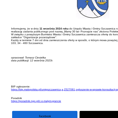
Informujemy, że w dniu
11 września 2024 roku
do Urzędu Miasta i Gminy Szczawnica na 
realizację zadania publicznego pod nazwą „Mamy 30 lat- Poznajcie nas” złożona Polski
W związku z powyższym Burmistrz Miasta i Gminy Szczawnica zamieszcza ofertę do konsult
zakładce "Organizacje pozarządowe".
Każdy w terminie 7 dni od dnia zamieszczenia oferty w sposób, o którym mowa powyżej,
103, 34 - 460 Szczawnica.
opracował: Tomasz Ciesielka
data publikacji: 12 września 2023r.
BIP ogłoszenie:
https://bip.malopolska.pl/umigszczawnica,a,2527081,ogloszenie-w-sprawie-konsultacji-sp
Poradnik
https://poradnik.ngo.pl/c-o-malym-grancie
Facebook
portal X