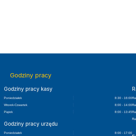
lektroniczny Dziennik Urzędowy Województwa Małopolskiego
Godziny pracy
Godziny pracy kasy
R
Poniedziałek
8:30 - 16:00
Ra
Wtorek-Czwartek
8:00 - 14:00
Ra
Piątek
8:00 - 13:45
Ra
Ra