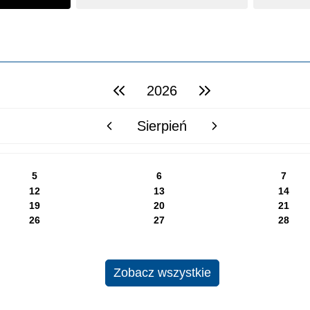
2026
poprzedni rok
następny rok
Sierpień
poprzedni miesiąc
następny miesiąc
5
6
7
12
13
14
19
20
21
26
27
28
Zobacz wszystkie