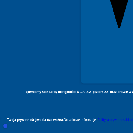
Spełniamy standardy dostępności WCAG 2.2 (poziom AA) oraz prawie wsz
Otwórz ustawienia zgód cookie i zgód RODO
Twoja prywatność jest dla nas ważna.
Dodatkowe informacje:
Polityka prywatności i p
RODO Zgodne
RODO przyjazne narzędzia