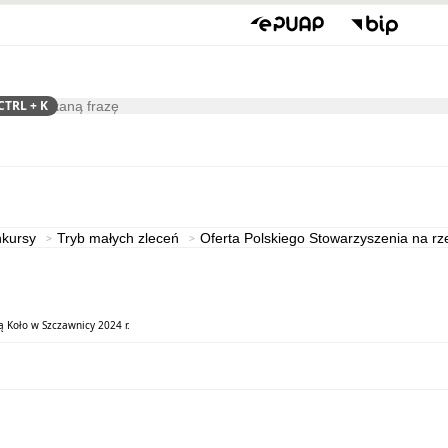
CTRL
+ K
ukaj
Gospodarka
Współpraca
kursy
Tryb małych zleceń
Oferta Polskiego Stowarzyszenia na rz
 Koło w Szczawnicy 2024 r.