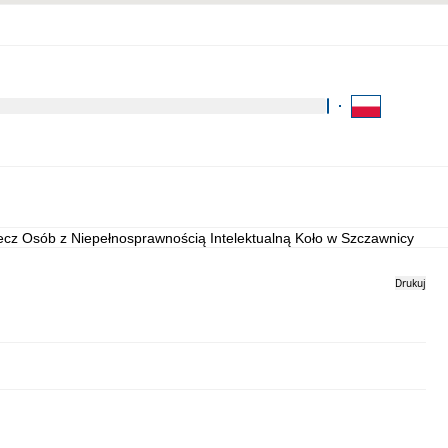
Kliknij aby wyszukać za 
Kontakt
Strona archiwalna
ecz Osób z Niepełnosprawnością Intelektualną Koło w Szczawnicy 2024
Drukuj