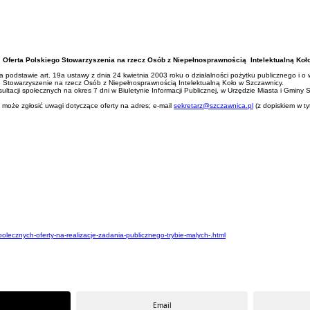
Oferta Polskiego Stowarzyszenia na rzecz Osób z Niepełnosprawnością Intelektualną Koł
podstawie art. 19a ustawy z dnia 24 kwietnia 2003 roku o działalności pożytku publicznego i o wol
e Stowarzyszenie na rzecz Osób z Niepełnosprawnością Intelektualną Koło w Szczawnicy.
acji społecznych na okres 7 dni w Biuletynie Informacji Publicznej, w Urzędzie Miasta i Gminy S
 może zgłosić uwagi dotyczące oferty na adres; e-mail
sekretarz@szczawnica.pl
(z dopiskiem w t
olecznych-oferty-na-realizacje-zadania-publicznego-trybie-malych-.html
Email