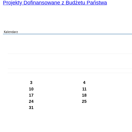
Projekty Dofinansowane z Budżetu Państwa
Kalendarz
PN
WT
ŚR
CZ
PI
SO
NI
3
4
10
11
17
18
24
25
31