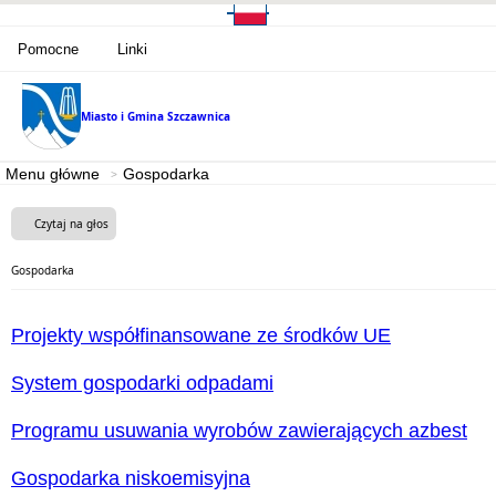
Pomocne
Linki
Miasto i Gmina
Szczawnica
Menu główne
Gospodarka
Czytaj na głos
Gospodarka
Projekty współfinansowane ze środków UE
System gospodarki odpadami
Programu usuwania wyrobów zawierających azbest
Gospodarka niskoemisyjna