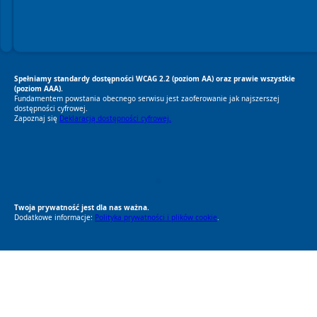
Spełniamy standardy dostępności WCAG 2.2 (poziom AA) oraz prawie wszystkie
(poziom AAA).
Fundamentem powstania obecnego serwisu jest zaoferowanie jak najszerszej
dostępności cyfrowej.
Zapoznaj się
Deklaracją dostępności cyfrowej.
RODO Zgodne
RODO przyjazne narzędzia
Twoja prywatność jest dla nas ważna.
Dodatkowe informacje:
Polityka prywatności i plików cookie
.