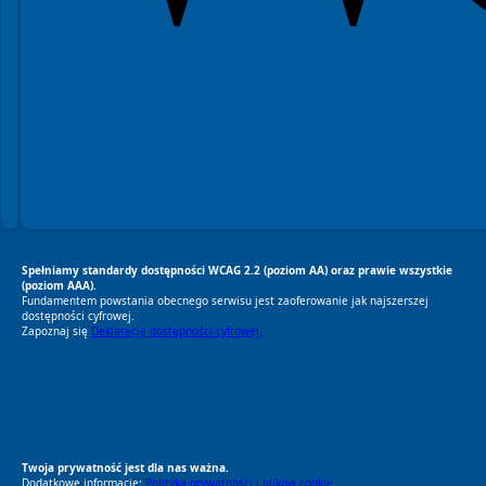
Spełniamy standardy dostępności WCAG 2.2 (poziom AA) oraz prawie wszystkie
(poziom AAA).
Fundamentem powstania obecnego serwisu jest zaoferowanie jak najszerszej
dostępności cyfrowej.
Zapoznaj się
Deklaracją dostępności cyfrowej.
RODO Zgodne
RODO przyjazne narzędzia
Twoja prywatność jest dla nas ważna.
Dodatkowe informacje:
Polityka prywatności i plików cookie
.