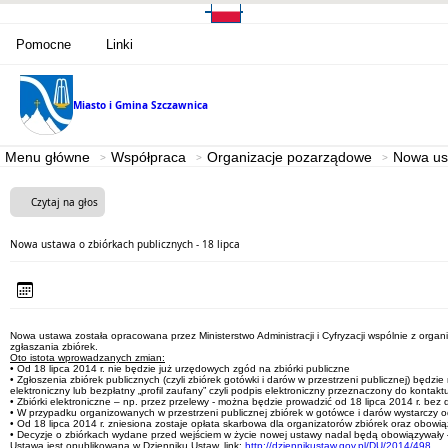
Pomocne
Linki
Miasto i Gmina
Szczawnica
Menu główne
Współpraca
Organizacje pozarządowe
Nowa ust
Czytaj na głos
Nowa ustawa o zbiórkach publicznych - 18 lipca
Nowa ustawa została opracowana przez Ministerstwo Administracji i Cyfryzacji wspólnie z organ
zgłaszania zbiórek.
Oto istota wprowadzanych zmian:
• Od 18 lipca 2014 r. nie będzie już urzędowych zgód na zbiórki publiczne
• Zgłoszenia zbiórek publicznych (czyli zbiórek gotówki i darów w przestrzeni publicznej) będ
elektroniczny lub bezpłatny „profil zaufany” czyli podpis elektroniczny przeznaczony do kontak
• Zbiórki elektroniczne – np. przez przelewy - można będzie prowadzić od 18 lipca 2014 r. bez
• W przypadku organizowanych w przestrzeni publicznej zbiórek w gotówce i darów wystarczy od
• Od 18 lipca 2014 r. zniesiona zostaje opłata skarbowa dla organizatorów zbiórek oraz obowią
• Decyzje o zbiórkach wydane przed wejściem w życie nowej ustawy nadal będą obowiązywały 
Ustawa jest opublikowana w Dzienniku Ustaw, link:
http://dziennikustaw.gov.pl/DU/2014/498