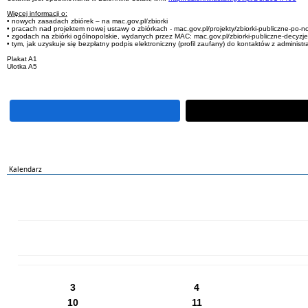
Więcej informacji o:
• nowych zasadach zbiórek – na mac.gov.pl/zbiorki
• pracach nad projektem nowej ustawy o zbiórkach - mac.gov.pl/projekty/zbiorki-publiczne-po-
• zgodach na zbiórki ogólnopolskie, wydanych przez MAC: mac.gov.pl/zbiorki-publiczne-decyzj
• tym, jak uzyskuje się bezpłatny podpis elektroniczny (profil zaufany) do kontaktów z administr
Plakat A1
Ulotka A5
Kalendarz
PN
WT
ŚR
CZ
PI
SO
NI
3
4
10
11